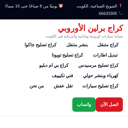
الشويخ الصناعية، الكويت
يوميًا من 8 صباحًا حتى 10 مساءً
66633305
كراج برلين الأوروبي
صيانة سيارات أوروبية ويابانية وأمريكية في الكويت
كراج متنقل
بنشر متنقل
كراج تصليح جاكوا
تبديل اطارات
كراج تصليح تويوتا
كراج تصليح مرسيدس
كراج بي ام دبليو
كهرباء وبنشر حولي
فني تكيييف
كراج تصليح سيارات
تقل عفش
من نحن
اتصل الآن
واتساب