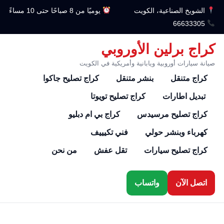
الشويخ الصناعية، الكويت
يوميًا من 8 صباحًا حتى 10 مساءً
66633305
كراج برلين الأوروبي
صيانة سيارات أوروبية ويابانية وأمريكية في الكويت
كراج متنقل
بنشر متنقل
كراج تصليح جاكوا
تبديل اطارات
كراج تصليح تويوتا
كراج تصليح مرسيدس
كراج بي ام دبليو
كهرباء وبنشر حولي
فني تكيييف
كراج تصليح سيارات
تقل عفش
من نحن
اتصل الآن
واتساب