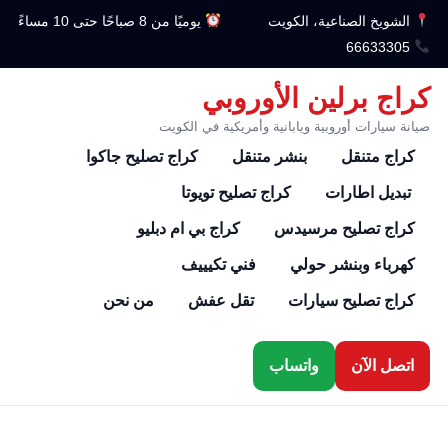
الشويخ الصناعية، الكويت
يوميًا من 8 صباحًا حتى 10 مساءً
66633305
كراج برلين الأوروبي
صيانة سيارات أوروبية ويابانية وأمريكية في الكويت
كراج متنقل
بنشر متنقل
كراج تصليح جاكوا
تبديل اطارات
كراج تصليح تويوتا
كراج تصليح مرسيدس
كراج بي ام دبليو
كهرباء وبنشر حولي
فني تكيييف
كراج تصليح سيارات
تقل عفش
من نحن
اتصل الآن
واتساب