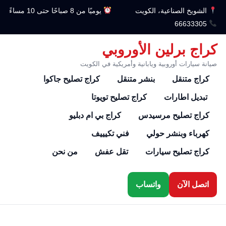
الشويخ الصناعية، الكويت
يوميًا من 8 صباحًا حتى 10 مساءً
66633305
كراج برلين الأوروبي
صيانة سيارات أوروبية ويابانية وأمريكية في الكويت
كراج متنقل
بنشر متنقل
كراج تصليح جاكوا
تبديل اطارات
كراج تصليح تويوتا
كراج تصليح مرسيدس
كراج بي ام دبليو
كهرباء وبنشر حولي
فني تكيييف
كراج تصليح سيارات
تقل عفش
من نحن
اتصل الآن
واتساب