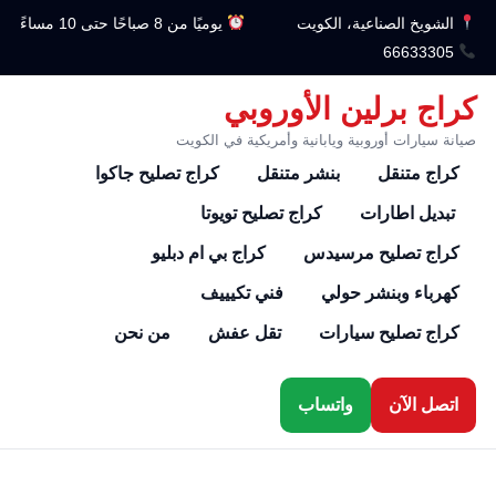
الشويخ الصناعية، الكويت
يوميًا من 8 صباحًا حتى 10 مساءً
66633305
كراج برلين الأوروبي
صيانة سيارات أوروبية ويابانية وأمريكية في الكويت
كراج متنقل
بنشر متنقل
كراج تصليح جاكوا
تبديل اطارات
كراج تصليح تويوتا
كراج تصليح مرسيدس
كراج بي ام دبليو
كهرباء وبنشر حولي
فني تكيييف
كراج تصليح سيارات
تقل عفش
من نحن
اتصل الآن
واتساب