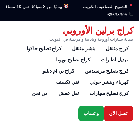
الشويخ الصناعية، الكويت
يوميًا من 8 صباحًا حتى 10 مساءً
66633305
كراج برلين الأوروبي
صيانة سيارات أوروبية ويابانية وأمريكية في الكويت
كراج متنقل
بنشر متنقل
كراج تصليح جاكوا
تبديل اطارات
كراج تصليح تويوتا
كراج تصليح مرسيدس
كراج بي ام دبليو
كهرباء وبنشر حولي
فني تكيييف
كراج تصليح سيارات
تقل عفش
من نحن
اتصل الآن
واتساب