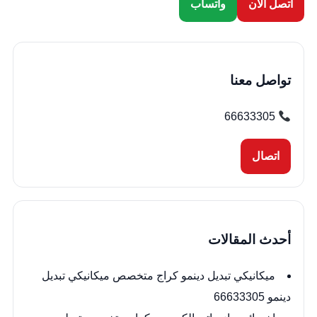
اتصل الآن
واتساب
تواصل معنا
66633305
اتصال
أحدث المقالات
ميكانيكي تبديل دينمو كراج متخصص ميكانيكي تبديل
دينمو 66633305