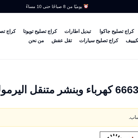
يوميًا من 8 صباحًا حتى 10 مساءً
كراج تصليح جاكوا
تبديل اطارات
كراج تصليح تويوتا
كراج تص
كيييف
كراج تصليح سيارات
تقل عفش
من نحن
ساب.