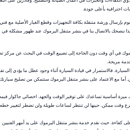
ي الكفاءات والخبرات في أعمال الصيانة والتصليح. وقادرين على التع
ت احترافية بأعلى جودة.
قوم بإرسال ورشة متنقلة بكافة التجهيزات وقطع الغيار الأصلية مع فني
ذا ننصحك بالاتصال بنا في بنشر متنقل اليرموك عند ظهور مشكلة في
موك في أي وقت دون الحاجة إلى تضييع الوقت في البحث عن مركز
تص
دمة مريحة.
سيارة. فالاستمرار في قيادة السيارة أثناء وجود عطل ما يؤدي إلى تف
أما مع الاعتماد على بنشر متنقل اليرموك ستتمكن من تصليح سيارتك
ك ميزة أساسية تساعدك على توفير الوقت والجهد.
اخصائي جاكوار
فبمج
أسرع وقت ممكن. حينها لن تنتظر لساعات طويلة ولن تضطر لتغيير خط
لى كفاءة. حيث نقدم خدمة بنشر متنقل اليرموك على يد أمهر الفنيين