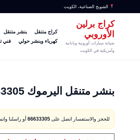
الشويخ الصناعية، الكويت
كراج برلين
كراج متنقل
بنشر متنقل
الأوروبي
كهرباء وبنشر حولي
فني ت
صيانة سيارات أوروبية ويابانية
وأمريكية في الكويت
بنشر متنقل اليرموك 66633305 كهرباء وبنشر متنقل اليرموك
للحجز والاستفسار اتصل على
66633305
أو راسلنا وات