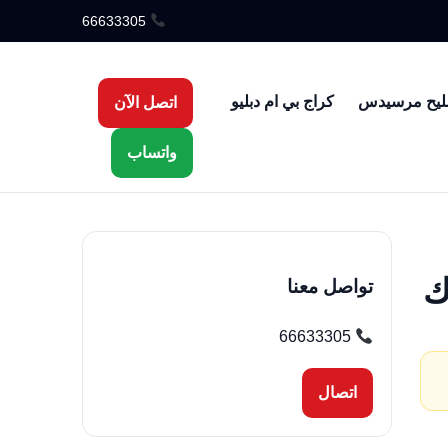
66633305
ليح مرسيدس
كراج بي ام دبليو
اتصل الآن
واتساب
تواصل معنا
66633305
اتصال