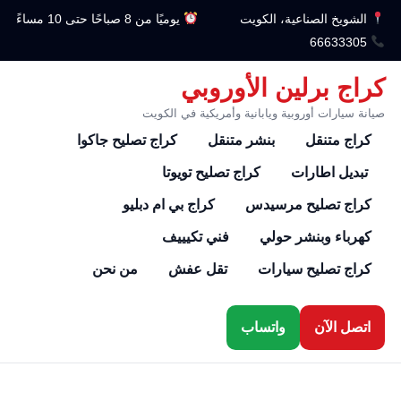
الشويخ الصناعية، الكويت
يوميًا من 8 صباحًا حتى 10 مساءً
66633305
كراج برلين الأوروبي
صيانة سيارات أوروبية ويابانية وأمريكية في الكويت
كراج متنقل
بنشر متنقل
كراج تصليح جاكوا
تبديل اطارات
كراج تصليح تويوتا
كراج تصليح مرسيدس
كراج بي ام دبليو
كهرباء وبنشر حولي
فني تكيييف
كراج تصليح سيارات
تقل عفش
من نحن
اتصل الآن
واتساب