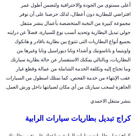
أعلى مستوى من الجودة والاحترافية ولتضمن أطول عمر
افتراضي للبطارية دون أعطال، لذلك حرصنا على أن نوفر
مجموعة كبيرة من النخبة المتخصصة بأعمال
بنشر متنقل
حولي
تبديل البطارية وتحديد أنسب نوع للسيارة، فضلاً عن درايته
بجميع أنواع البطاريات التى تتنوع بين بطارية باقادر و هانكوك
واوبتيما و باناسونيك و أشداء ونابا ديوراسيل ونابا وغيرها من
البطاريات، وبالتالي يمكنك الاستفسار عن حالة بطارية سيارتك
وما تحتاج إليه وتكلفة الخدمة الشاملة من عمالة وقطع غيار
عقب الإنتهاء من خدمة الفحص، كما نمتلك اسطول من السيارات
الجاهزة لسحب سيارتك من أي مكان لصيانتها داخل ورش العمل.
بنشر متنقل الاحمدي
كراج تبديل بطاريات سيارات الرابية
كراج تبديل بطاريات سيارات الرابية يساعدك على تغيير بطاريتك