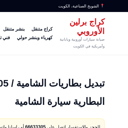
الشويخ الصناعية، الكويت
كراج برلين
كراج متنقل
بنشر متنقل
الأوروبي
كهرباء وبنشر حولي
فني ت
صيانة سيارات أوروبية ويابانية
وأمريكية في الكويت
البطارية سيارة الشامية
للحجز والاستفسار اتصل على
66633305
أو راسلنا وات