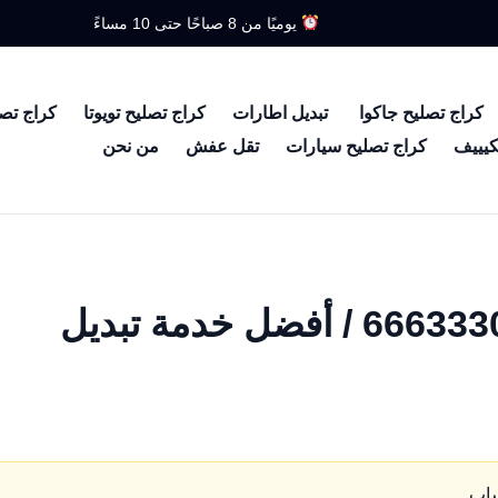
يوميًا من 8 صباحًا حتى 10 مساءً
كراج تصليح جاكوا
تبديل اطارات
كراج تصليح تويوتا
كراج تص
كيييف
كراج تصليح سيارات
تقل عفش
من نحن
تبديل بطاريات الشامية / 66633305 / أفضل خدمة تبديل
ساب.