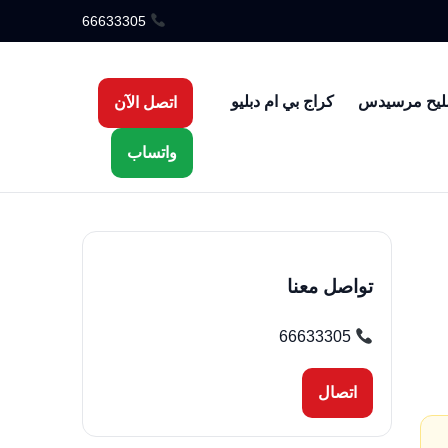
66633305
ليح مرسيدس
كراج بي ام دبليو
اتصل الآن
واتساب
تواصل معنا
66633305
اتصال