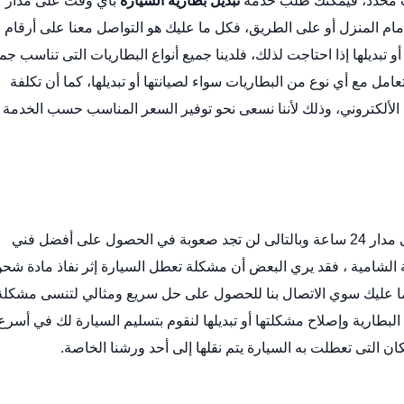
وقت محدد، فيمكنك طلب خدمة
تبديل بطارية السيارة
بأي وقت على مدار
أمام المنزل أو على الطريق، فكل ما عليك هو التواصل معنا على أرقام
تبديلها إذا احتاجت لذلك، فلدينا جميع أنواع البطاريات التى تناسب جم
تعامل مع أي نوع من البطاريات سواء لصيانتها أو تبديلها، كما أن تكلفة
الألكتروني
، وذلك لأننا نسعى نحو توفير السعر المناسب حسب الخدمة
خدمة تركيب بطارية الشامية متوفرة لك في أي وقت على مدار 24 ساعة وبالتالى لن تجد صعوبة في الحصول على أفضل فني
الشامية ، فقد يري البعض أن مشكلة تعطل السيارة إثر نفاذ مادة شح
ا ما عليك سوي الاتصال بنا للحصول على حل سريع ومثالي لتنسى مشكلة
بطارية وإصلاح مشكلتها أو تبديلها لنقوم بتسليم السيارة لك في أسرع
ن التى تعطلت به السيارة يتم نقلها إلى أحد ورشنا الخاصة.