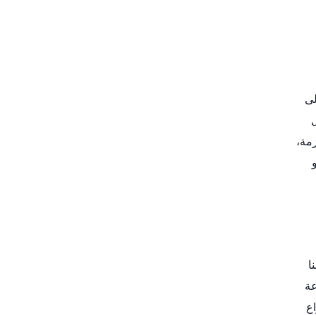
لى
زمة،
ا
هو التواصل معنا في أي وقت على مدار 24 ساعة
اع