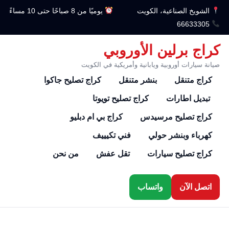
الشويخ الصناعية، الكويت
يوميًا من 8 صباحًا حتى 10 مساءً
66633305
كراج برلين الأوروبي
صيانة سيارات أوروبية ويابانية وأمريكية في الكويت
كراج متنقل
بنشر متنقل
كراج تصليح جاكوا
تبديل اطارات
كراج تصليح تويوتا
كراج تصليح مرسيدس
كراج بي ام دبليو
كهرباء وبنشر حولي
فني تكيييف
كراج تصليح سيارات
تقل عفش
من نحن
اتصل الآن
واتساب