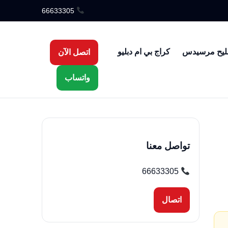
66633305
ليح مرسيدس
كراج بي ام دبليو
اتصل الآن
واتساب
تواصل معنا
66633305
اتصال