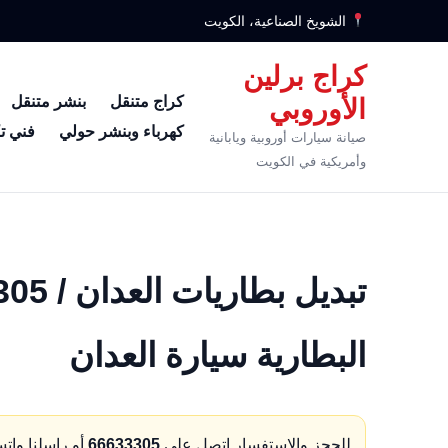
الشويخ الصناعية، الكويت
كراج برلين
كراج متنقل
بنشر متنقل
الأوروبي
كهرباء وبنشر حولي
فني ت
صيانة سيارات أوروبية ويابانية
وأمريكية في الكويت
البطارية سيارة العدان
للحجز والاستفسار اتصل على
66633305
أو راسلنا وات