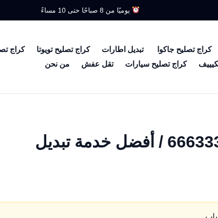
يوميًا من 8 صباحًا حتى 10 مساءً
كراج تصليح جاكوا
تبديل اطارات
كراج تصليح تويوتا
كراج تص
كيييف
كراج تصليح سيارات
تقل عفش
من نحن
تبديل بطاريات العدان / 66633305 / أفضل خدمة تبديل
ساب.