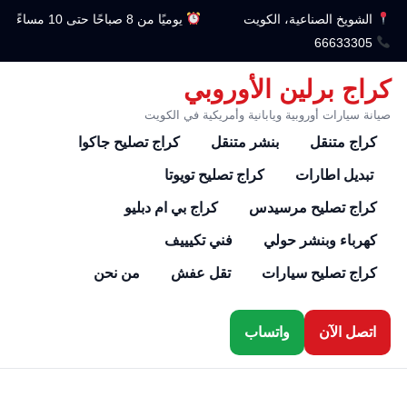
الشويخ الصناعية، الكويت
يوميًا من 8 صباحًا حتى 10 مساءً
66633305
كراج برلين الأوروبي
صيانة سيارات أوروبية ويابانية وأمريكية في الكويت
كراج متنقل
بنشر متنقل
كراج تصليح جاكوا
تبديل اطارات
كراج تصليح تويوتا
كراج تصليح مرسيدس
كراج بي ام دبليو
كهرباء وبنشر حولي
فني تكيييف
كراج تصليح سيارات
تقل عفش
من نحن
اتصل الآن
واتساب