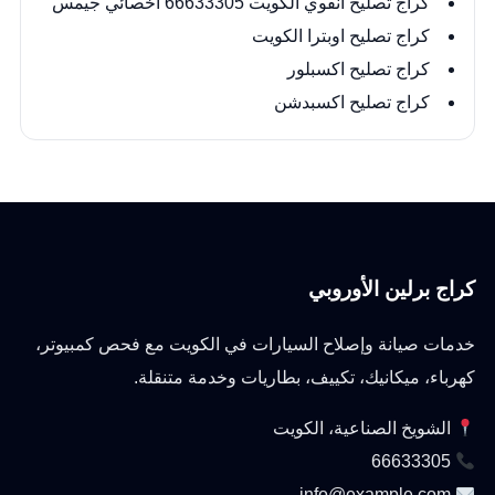
كراج تصليح انفوي الكويت 66633305 اخصائي جيمس
كراج تصليح اوبترا الكويت
كراج تصليح اكسبلور
كراج تصليح اكسبدشن
كراج برلين الأوروبي
خدمات صيانة وإصلاح السيارات في الكويت مع فحص كمبيوتر،
كهرباء، ميكانيك، تكييف، بطاريات وخدمة متنقلة.
الشويخ الصناعية، الكويت
66633305
info@example.com