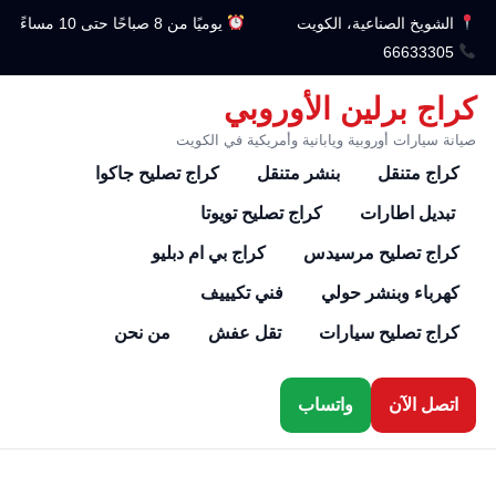
الشويخ الصناعية، الكويت
يوميًا من 8 صباحًا حتى 10 مساءً
66633305
كراج برلين الأوروبي
صيانة سيارات أوروبية ويابانية وأمريكية في الكويت
كراج متنقل
بنشر متنقل
كراج تصليح جاكوا
تبديل اطارات
كراج تصليح تويوتا
كراج تصليح مرسيدس
كراج بي ام دبليو
كهرباء وبنشر حولي
فني تكيييف
كراج تصليح سيارات
تقل عفش
من نحن
اتصل الآن
واتساب