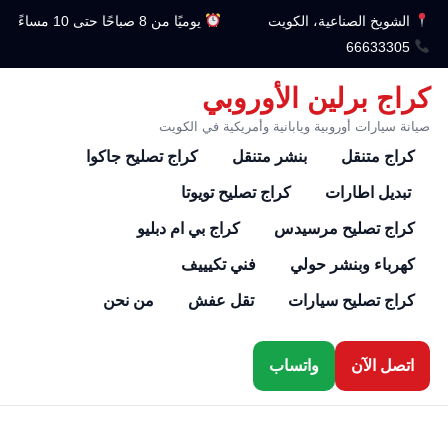
الشويخ الصناعية، الكويت
يوميًا من 8 صباحًا حتى 10 مساءً
66633305
كراج برلين الأوروبي
صيانة سيارات أوروبية ويابانية وأمريكية في الكويت
كراج متنقل
بنشر متنقل
كراج تصليح جاكوا
تبديل اطارات
كراج تصليح تويوتا
كراج تصليح مرسيدس
كراج بي ام دبليو
كهرباء وبنشر حولي
فني تكيييف
كراج تصليح سيارات
تقل عفش
من نحن
اتصل الآن
واتساب