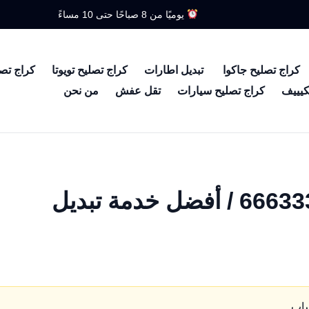
يوميًا من 8 صباحًا حتى 10 مساءً
كراج تصليح جاكوا
تبديل اطارات
كراج تصليح تويوتا
كراج تص
كيييف
كراج تصليح سيارات
تقل عفش
من نحن
تبديل بطاريات سلوى / 66633305 / أفضل خدمة تبديل
ساب.