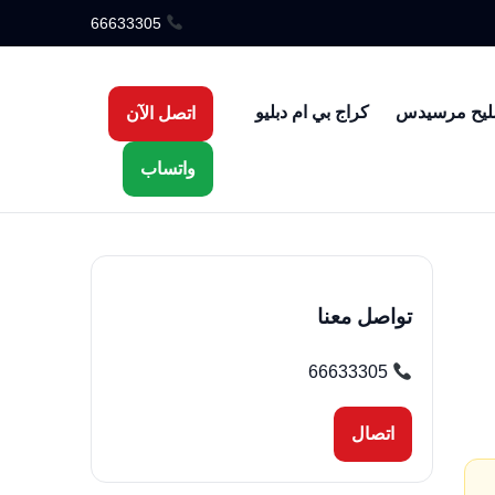
66633305
ليح مرسيدس
كراج بي ام دبليو
اتصل الآن
واتساب
تواصل معنا
66633305
اتصال