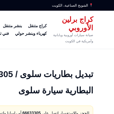
الشويخ الصناعية، الكويت
كراج برلين
كراج متنقل
بنشر متنقل
الأوروبي
كهرباء وبنشر حولي
فني ت
صيانة سيارات أوروبية ويابانية
وأمريكية في الكويت
البطارية سيارة سلوى
للحجز والاستفسار اتصل على
66633305
أو راسلنا وات