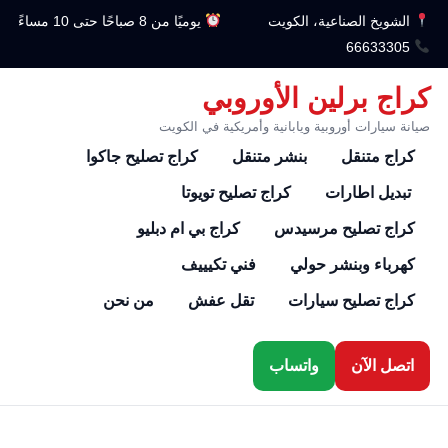
الشويخ الصناعية، الكويت
يوميًا من 8 صباحًا حتى 10 مساءً
66633305
كراج برلين الأوروبي
صيانة سيارات أوروبية ويابانية وأمريكية في الكويت
كراج متنقل
بنشر متنقل
كراج تصليح جاكوا
تبديل اطارات
كراج تصليح تويوتا
كراج تصليح مرسيدس
كراج بي ام دبليو
كهرباء وبنشر حولي
فني تكيييف
كراج تصليح سيارات
تقل عفش
من نحن
اتصل الآن
واتساب