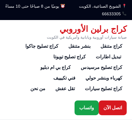
الشويخ الصناعية، الكويت
يوميًا من 8 صباحًا حتى 10 مساءً
66633305
كراج برلين الأوروبي
صيانة سيارات أوروبية ويابانية وأمريكية في الكويت
كراج متنقل
بنشر متنقل
كراج تصليح جاكوا
تبديل اطارات
كراج تصليح تويوتا
كراج تصليح مرسيدس
كراج بي ام دبليو
كهرباء وبنشر حولي
فني تكيييف
كراج تصليح سيارات
تقل عفش
من نحن
اتصل الآن
واتساب