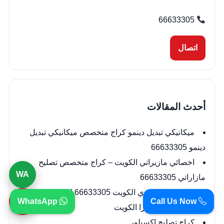
66633305
اتصال
أحدث المقالات
ميكانيكي تبديل دينمو كراج متخصص ميكانيكي تبديل
دينمو 66633305
اخصائي مازيراتي الكويت – كراج متخصص تصليح
WA
مازاراتي 66633305
كراج تصليح انفوي الكويت 66633305 اخصائي جيمس
☎
WhatsApp
Call Us Now
كراج تصليح اوبترا الكويت
كراج تصليح اكسبلور