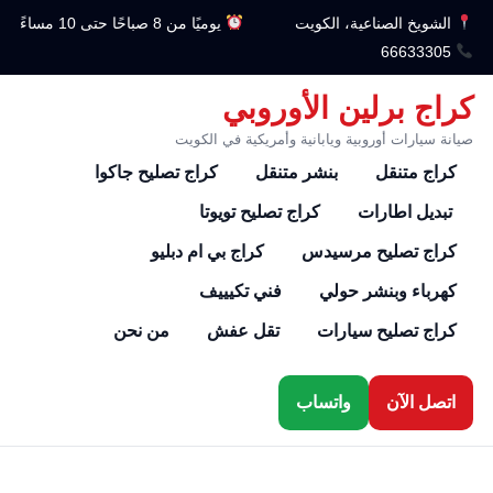
الشويخ الصناعية، الكويت
يوميًا من 8 صباحًا حتى 10 مساءً
66633305
كراج برلين الأوروبي
صيانة سيارات أوروبية ويابانية وأمريكية في الكويت
كراج متنقل
بنشر متنقل
كراج تصليح جاكوا
تبديل اطارات
كراج تصليح تويوتا
كراج تصليح مرسيدس
كراج بي ام دبليو
كهرباء وبنشر حولي
فني تكيييف
كراج تصليح سيارات
تقل عفش
من نحن
اتصل الآن
واتساب