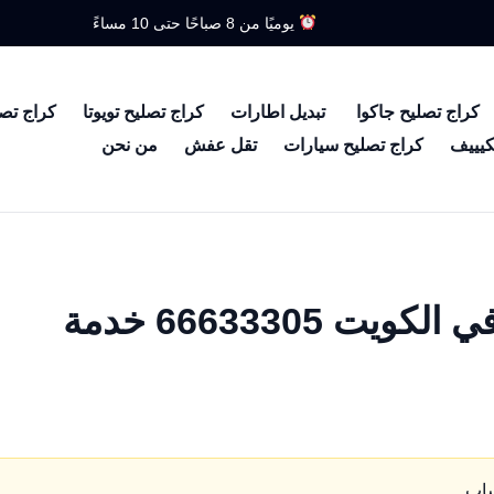
يوميًا من 8 صباحًا حتى 10 مساءً
كراج تصليح جاكوا
تبديل اطارات
كراج تصليح تويوتا
كراج تص
كيييف
كراج تصليح سيارات
تقل عفش
من نحن
تبديل زيت وفلتر رنج روفر في الكويت 66633305 خدمة
ساب.