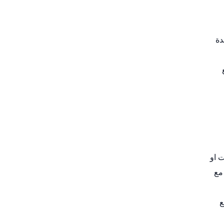
دة
 او
مع
ع