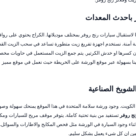
ز باحدث المعدات
استقبال سيارات رنج روفر بمختلف موديلاتها. الكراج يحتوي على رواف
ة آمنة. نستخدم اجهزة تفريغ زيت متطورة تساعد في سحب الزيت القد
 دون كسرها او خدش الكرتير. يتم جمع الزيت المستعمل في حاويات مخ
ينا بسهولة عبر
موقع الورشة على الخريطة
حيث نعمل في موقع مميز
لشويخ الصناعية
ي الكويت. وجود ورشة سلامة المتحدة في هذا الموقع يمنحك سهولة وص
نج روفر
تستفيد من بنية تحتية كاملة. يتوفر موقف مريح للسيارات ومك
ثناء وجود السيارة في الورشة مثل فحص المكابح والاطارات والسوائل.
كد من ان كل شيء يعمل بشكل سليم.