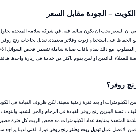
الكويت – الجودة مقابل السعر
يعني ان السعر يجب ان يكون مبالغا فيه. في شركة سلامة المتحدة نحاول
 الحفاظ على استخدام زيوت وفلاتر معتمدة.
تبديل بخاخات رنج روفر
المطلوب. مع ذلك نقدم باقات صيانة شاملة تتضمن فحص السوائل الا
لعملاء الدائمين او لمن يقوم باكثر من خدمة في زيارة واحدة. هدفنا
نج روفر؟
ن الكيلومترات او بعد فترة زمنية معينة. لكن ظروف القيادة في الكوي
يف دعسة البنزين رنج روفر
القيادة في الزحام والحر الشديد والتوقف
لامة المتحدة بمتابعة عداد الكيلومترات مع فحص الزيت كل فترة قصير
ق فمن الافضل عمل
تبديل زيت وفلتر رنج روفر
فورا. الفني لدينا يراجع 