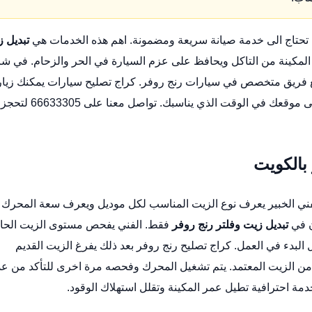
 تحتاج الى خدمة صيانة سريعة ومضمونة. اهم هذه الخدمات هي
تبديل 
لمكينة من التاكل ويحافظ على عزم السيارة في الحر والزحام. في ش
 مع فريق متخصص في سيارات رنج روفر.
كراج تصليح سيارات
يمكنك زيار
ورشتنا في الشويخ الصناعية او طلب خدمة متنقلة تصل الى موقعك في الوقت الذي يناسبك. تواصل معنا على 66633305 لتحجز
بالكويت
لفني الخبير يعرف نوع الزيت المناسب لكل موديل ويعرف سعة المحرك
ن في
تبديل زيت وفلتر رنج روفر
فقط. الفني يفحص مستوى الزيت الحا
 البدء في العمل.
كراج تصليح رنج روفر
بعد ذلك يفرغ الزيت القديم
 من الزيت المعتمد. يتم تشغيل المحرك وفحصه مرة اخرى للتأكد من ع
ة احترافية تطيل عمر المكينة وتقلل استهلاك الوقود.