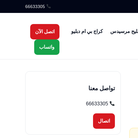
66633305
ليح مرسيدس
كراج بي ام دبليو
اتصل الآن
واتساب
تواصل معنا
66633305
اتصال