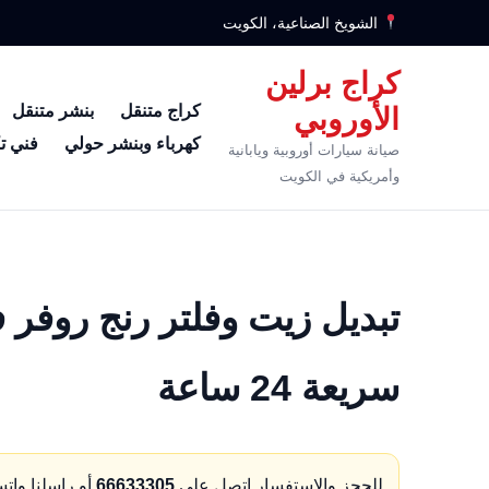
الشويخ الصناعية، الكويت
كراج برلين
كراج متنقل
بنشر متنقل
الأوروبي
كهرباء وبنشر حولي
فني ت
صيانة سيارات أوروبية ويابانية
وأمريكية في الكويت
سريعة 24 ساعة
للحجز والاستفسار اتصل على
66633305
أو راسلنا وات