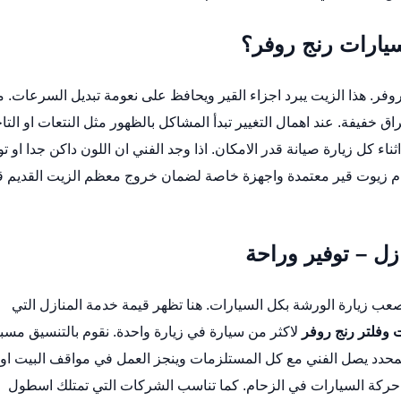
سيارات رنج روفر؟
فر. هذا الزيت يبرد اجزاء القير ويحافظ على نعومة تبديل السرعات. م
ق خفيفة. عند اهمال التغيير تبدأ المشاكل بالظهور مثل النتعات او التا
 كل زيارة صيانة قدر الامكان. اذا وجد الفني ان اللون داكن جدا او ت
م زيوت قير معتمدة واجهزة خاصة لضمان خروج معظم الزيت القديم ق
زل – توفير وراحة
عب زيارة الورشة بكل السيارات. هنا تظهر قيمة خدمة المنازل التي
 وفلتر رنج روفر
لاكثر من سيارة في زيارة واحدة. نقوم بالتنسيق مسبق
لمحدد يصل الفني مع كل المستلزمات وينجز العمل في مواقف البيت او
حركة السيارات في الزحام. كما تناسب الشركات التي تمتلك اسطول