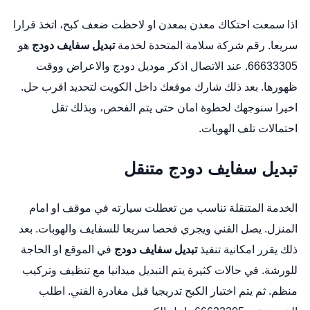
اذا سمعت احتكاك معدن بمعدن او لاحظت ضعف كبح، اتخذ قرارا
سريعا. رقم شركة سلامة المتحدة لخدمة
تبديل سفايف دودج
هو
66633305. عند الاتصال اذكر موديل دودج والاعراض ووقت
ظهورها. بعد ذلك شارك موقعك داخل الكويت لتحديد اقرب حل.
اخيرا سنوجهك لخطوة امان حتى يتم الفحص، وبذلك تقل
احتمالات تلف الهوبات.
تبديل سفايف دودج متنقل
الخدمة المتنقلة تناسب من تعطلت سيارته في موقف او امام
المنزل. يصل الفني ويجري فحصا سريعا للسفايف والهوبات. بعد
ذلك يقرر امكانية تنفيذ
تبديل سفايف دودج
في الموقع او الحاجة
للورشة. في حالات كثيرة يتم التبديل ميدانيا مع تنظيف وتركيب
منظم. ثم يتم اختبار الكبح تدريجيا قبل مغادرة الفني. اطلب