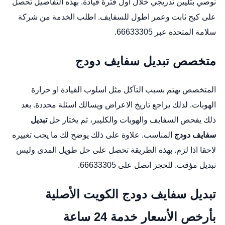
نوصي بتليين تدريجي خلال اول فترة قيادة. بهذه التفاصيل تحصل
على كبح ثابت وعمر اطول للسفايف. اطلب الخدمة من شركة
سلامة المتحدة عبر 66633305.
متخصص تبديل سفايف دودج
المتخصص يهتم بسبب التآكل مثل اسلوب القيادة او حرارة
الهوبات. لذلك يراجع تاريخ الاعراض ويسالك اسئلة محددة. بعد
ذلك يفحص السفايف والهوبات والكليبر، ثم يختار حل
تبديل
سفايف دودج
المناسب. علاوة على ذلك يوضح لك ما يجب تغييره
لاحقا اذا لزم. بهذه الطريقة تحصل على حل طويل المدى وليس
تبديل مؤقت. للحجز اتصل على 66633305.
تبديل سفايف دودج الكويت الأصلية
بأرخص الأسعار خدمة 24 ساعة