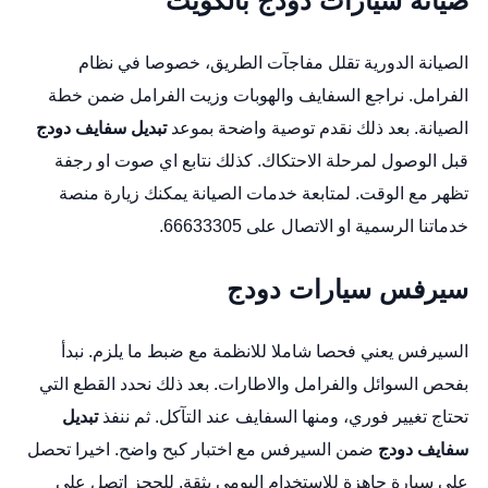
صيانة سيارات دودج بالكويت
الصيانة الدورية تقلل مفاجآت الطريق، خصوصا في نظام
الفرامل. نراجع السفايف والهوبات وزيت الفرامل ضمن خطة
الصيانة. بعد ذلك نقدم توصية واضحة بموعد
تبديل سفايف دودج
قبل الوصول لمرحلة الاحتكاك. كذلك نتابع اي صوت او رجفة
تظهر مع الوقت. لمتابعة خدمات الصيانة يمكنك زيارة
منصة
خدماتنا الرسمية
او الاتصال على 66633305.
سيرفس سيارات دودج
السيرفس يعني فحصا شاملا للانظمة مع ضبط ما يلزم. نبدأ
بفحص السوائل والفرامل والاطارات. بعد ذلك نحدد القطع التي
تحتاج تغيير فوري، ومنها السفايف عند التآكل. ثم ننفذ
تبديل
سفايف دودج
ضمن السيرفس مع اختبار كبح واضح. اخيرا تحصل
على سيارة جاهزة للاستخدام اليومي بثقة. للحجز اتصل على