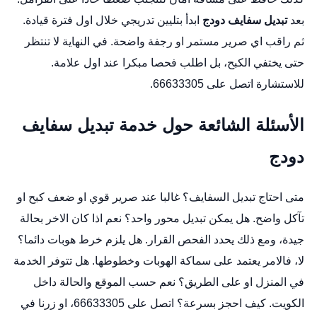
بعد
تبديل سفايف دودج
ابدأ بتليين تدريجي خلال اول فترة قيادة.
ثم راقب اي صرير مستمر او رجفة واضحة. في النهاية لا تنتظر
حتى يختفي الكبح، بل اطلب فحصا مبكرا عند اول علامة.
للاستشارة اتصل على 66633305.
الأسئلة الشائعة حول خدمة تبديل سفايف
دودج
متى احتاج تبديل السفايف؟ غالبا عند صرير قوي او ضعف كبح او
تآكل واضح. هل يمكن تبديل محور واحد؟ نعم اذا كان الاخر بحالة
جيدة، ومع ذلك يحدد الفحص القرار. هل يلزم خرط هوبات دائما؟
لا، فالامر يعتمد على سماكة الهوبات وخطوطها. هل تتوفر الخدمة
في المنزل او على الطريق؟ نعم حسب الموقع والحالة داخل
الكويت. كيف احجز بسرعة؟ اتصل على 66633305، او زرنا في