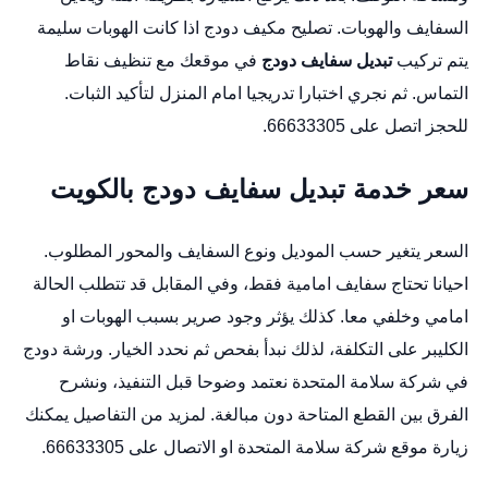
السفايف والهوبات.
تصليح مكيف دودج
اذا كانت الهوبات سليمة
يتم تركيب
تبديل سفايف دودج
في موقعك مع تنظيف نقاط
التماس. ثم نجري اختبارا تدريجيا امام المنزل لتأكيد الثبات.
للحجز اتصل على 66633305.
سعر خدمة تبديل سفايف دودج بالكويت
السعر يتغير حسب الموديل ونوع السفايف والمحور المطلوب.
احيانا تحتاج سفايف امامية فقط، وفي المقابل قد تتطلب الحالة
امامي وخلفي معا. كذلك يؤثر وجود صرير بسبب الهوبات او
الكليبر على التكلفة، لذلك نبدأ بفحص ثم نحدد الخيار.
ورشة دودج
في شركة سلامة المتحدة نعتمد وضوحا قبل التنفيذ، ونشرح
الفرق بين القطع المتاحة دون مبالغة. لمزيد من التفاصيل يمكنك
زيارة
موقع شركة سلامة المتحدة
او الاتصال على 66633305.