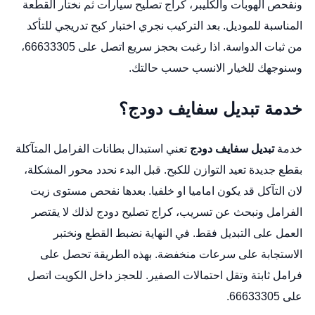
ونفحص الهوبات والكليبر،
كراج تصليح سيارات
ثم نختار القطعة
المناسبة للموديل. بعد التركيب نجري اختبار كبح تدريجي للتأكد
من ثبات الدواسة. اذا رغبت بحجز سريع اتصل على 66633305،
وسنوجهك للخيار الانسب حسب حالتك.
خدمة تبديل سفايف دودج؟
خدمة
تبديل سفايف دودج
تعني استبدال بطانات الفرامل المتآكلة
بقطع جديدة تعيد التوازن للكبح. قبل البدء نحدد محور المشكلة،
لان التآكل قد يكون اماميا او خلفيا. بعدها نفحص مستوى زيت
الفرامل ونبحث عن تسريب،
كراج تصليح دودج
لذلك لا يقتصر
العمل على التبديل فقط. في النهاية نضبط القطع ونختبر
الاستجابة على سرعات منخفضة. بهذه الطريقة تحصل على
فرامل ثابتة وتقل احتمالات الصفير. للحجز داخل الكويت اتصل
على 66633305.