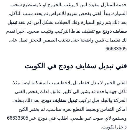
خدمة المنازل مفيدة لمن لا يرغب بالخروج او لا يستطيع سحب
السيارة. يبدأ الفني بفحص سريع للاعراض ثم يحدد سبب التآكل.
بعد ذلك يتم رفع السيارة وفك العجلات بشكل آمن. ثم ننفذ
تبديل
سفايف دودج
مع تنظيف نقاط التركيب وتثبيت صحيح. اخيرا نقدم
لك تعليمات تليين واضحة حتى تتجنب الصفير. للحجز اتصل على
66633305.
فني تبديل سفايف دودج في الكويت
الفني الخبير لا يبدل فقط، بل يلاحظ سبب المشكلة ايضا. مثلا
تآكل جهة واحدة قد يشير الى كليبر عالق. لذلك يفحص الفني
الحركة والجلد قبل تركيب
تبديل سفايف دودج
. بعد ذلك ينظف
اماكن التماس ويضبط القطع بعزم مناسب. ثم يختبر الكبح
ويستمع لاي صوت غير طبيعي. اطلب فني دودج عبر 66633305
داخل الكويت.