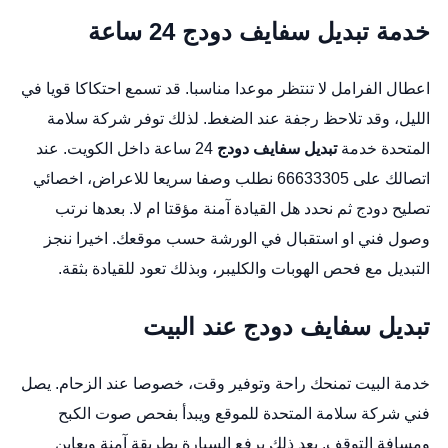
خدمة تبديل سفايف دودج 24 ساعة
اعطال الفرامل لا تنتظر موعدا مناسبا. قد تسمع احتكاكا قويا في
الليل، وقد تلاحظ رجفة عند الضغط. لذلك توفر شركة سلامة
المتحدة خدمة
تبديل سفايف دودج
24 ساعة داخل الكويت. عند
اتصالك على 66633305 نطلب وصفا سريعا للاعراض،
اخصائي
تصليح دودج
ثم نحدد هل القيادة آمنة مؤقتا ام لا. بعدها نرتب
وصول فني او استقبال في الورشة حسب موقعك. اخيرا ننجز
التبديل مع فحص الهوبات والكليبر، وبذلك تعود للقيادة بثقة.
تبديل سفايف دودج عند البيت
خدمة البيت تمنحك راحة وتوفير وقت، خصوصا عند الزحام. يصل
فني شركة سلامة المتحدة للموقع ويبدأ بفحص صوت الكبح
ومسافة التوقف. بعد ذلك يرفع السيارة بطريقة آمنة ويعاين