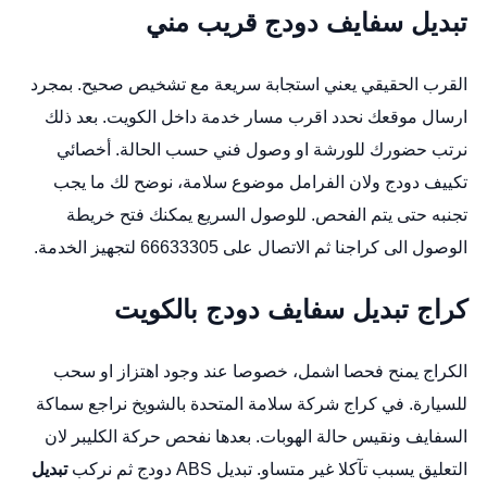
تبديل سفايف دودج قريب مني
القرب الحقيقي يعني استجابة سريعة مع تشخيص صحيح. بمجرد
ارسال موقعك نحدد اقرب مسار خدمة داخل الكويت. بعد ذلك
نرتب حضورك للورشة او وصول فني حسب الحالة.
أخصائي
تكييف دودج
ولان الفرامل موضوع سلامة، نوضح لك ما يجب
تجنبه حتى يتم الفحص. للوصول السريع يمكنك فتح
خريطة
الوصول الى كراجنا
ثم الاتصال على 66633305 لتجهيز الخدمة.
كراج تبديل سفايف دودج بالكويت
الكراج يمنح فحصا اشمل، خصوصا عند وجود اهتزاز او سحب
للسيارة. في كراج شركة سلامة المتحدة بالشويخ نراجع سماكة
السفايف ونقيس حالة الهوبات. بعدها نفحص حركة الكليبر لان
التعليق يسبب تآكلا غير متساو.
تبديل ABS دودج
ثم نركب
تبديل