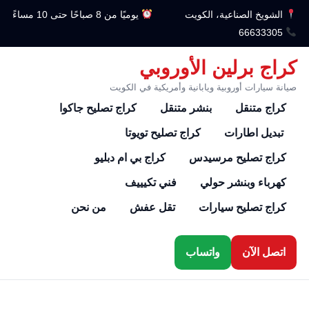
الشويخ الصناعية، الكويت
يوميًا من 8 صباحًا حتى 10 مساءً
66633305
كراج برلين الأوروبي
صيانة سيارات أوروبية ويابانية وأمريكية في الكويت
كراج متنقل
بنشر متنقل
كراج تصليح جاكوا
تبديل اطارات
كراج تصليح تويوتا
كراج تصليح مرسيدس
كراج بي ام دبليو
كهرباء وبنشر حولي
فني تكيييف
كراج تصليح سيارات
تقل عفش
من نحن
اتصل الآن
واتساب