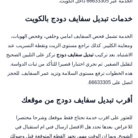
الخدمة عبر 66633305 داخل الكويت.
خدمات تبديل سفايف دودج بالكويت
الخدمة تشمل فحص السفايف امامي وخلفي، وفحص الهوبات،
ومعاينة الكليبر. كذلك نراجع مستوى الزيت ونقطة التسريب عند
الاشتباه. بعد تركيب
تبديل سفايف دودج
نركز على التليين الصحيح
لتقليل الصفير. ثم نجري اختبارا قصيرا للتأكد من ثبات الدواسة.
هذه الخطوات ترفع مستوى السلامة وتزيد عمر السفايف. للحجز
اتصل على 66633305.
أقرب تبديل سفايف دودج من موقعك
للعثور على اقرب خدمة نحتاج فقط موقعك وشرحا مختصرا
للاعراض. بعدها نحدد هل الافضل ارسال فني ام استقبال في
الشويخ. وبما ان الوقت مهم، نجهز القطع المتوقعة قبل وصولك