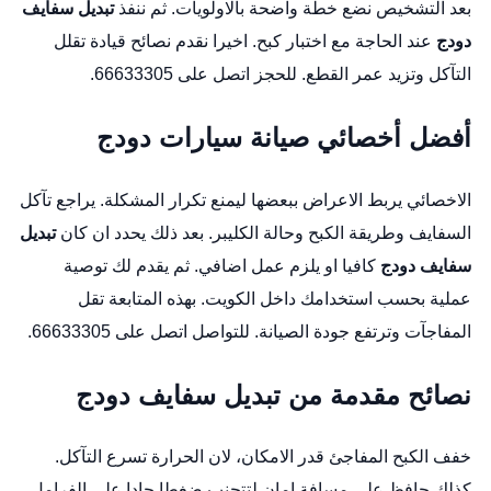
بعد التشخيص نضع خطة واضحة بالاولويات. ثم ننفذ
تبديل سفايف
دودج
عند الحاجة مع اختبار كبح. اخيرا نقدم نصائح قيادة تقلل
التآكل وتزيد عمر القطع. للحجز اتصل على 66633305.
أفضل أخصائي صيانة سيارات دودج
الاخصائي يربط الاعراض ببعضها ليمنع تكرار المشكلة. يراجع تآكل
السفايف وطريقة الكبح وحالة الكليبر. بعد ذلك يحدد ان كان
تبديل
سفايف دودج
كافيا او يلزم عمل اضافي. ثم يقدم لك توصية
عملية بحسب استخدامك داخل الكويت. بهذه المتابعة تقل
المفاجآت وترتفع جودة الصيانة. للتواصل اتصل على 66633305.
نصائح مقدمة من تبديل سفايف دودج
خفف الكبح المفاجئ قدر الامكان، لان الحرارة تسرع التآكل.
كذلك حافظ على مسافة امان لتتجنب ضغطا حادا على الفرامل.