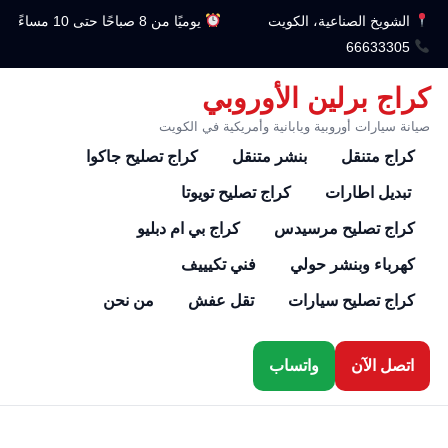
الشويخ الصناعية، الكويت
يوميًا من 8 صباحًا حتى 10 مساءً
66633305
كراج برلين الأوروبي
صيانة سيارات أوروبية ويابانية وأمريكية في الكويت
كراج متنقل
بنشر متنقل
كراج تصليح جاكوا
تبديل اطارات
كراج تصليح تويوتا
كراج تصليح مرسيدس
كراج بي ام دبليو
كهرباء وبنشر حولي
فني تكيييف
كراج تصليح سيارات
تقل عفش
من نحن
اتصل الآن
واتساب