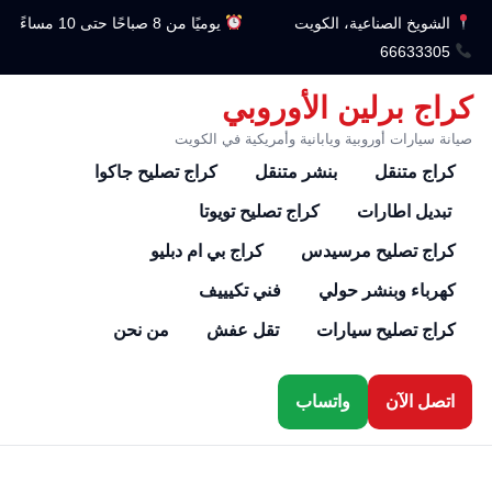
الشويخ الصناعية، الكويت
يوميًا من 8 صباحًا حتى 10 مساءً
66633305
كراج برلين الأوروبي
صيانة سيارات أوروبية ويابانية وأمريكية في الكويت
كراج متنقل
بنشر متنقل
كراج تصليح جاكوا
تبديل اطارات
كراج تصليح تويوتا
كراج تصليح مرسيدس
كراج بي ام دبليو
كهرباء وبنشر حولي
فني تكيييف
كراج تصليح سيارات
تقل عفش
من نحن
اتصل الآن
واتساب