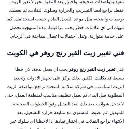
تنفيذ بمواصفات صحيحة، واختبار بعد التنفيذ. نحن لا نغير الزيت
فقط. نراجع ايضا التسريب والحرارة وسلوك النقلات. ثم نعطيك
توصيات واضحة، مثل موعد التبديل القادم حسب استخدامك. كما
ننبهك الى اي علامات خطر يجب مراقبتها. بهذه المنهجية تحصل
على خدمة متوازنة، وتقل احتمالات اعطال مفاجئة في الزحام.
فني تغيير زيت القير رنج روفر في الكويت
فني
تغيير زيت القير رنج روفر
يجب ان يعمل بدقة، لان خطا
بسيط قد يكلفك الكثير. لذلك نركز على تجهيز الادوات وتحديد
الزيت المناسب. في شركة سلامة المتحدة نراجع مواصفة الزيت
المطلوبة قبل البدء. ثم نعمل تنظيف مناسب لمنطقة العمل، حتى
لا تدخل شوائب. بعد ذلك ننفذ التبديل وفق الخطوات الصحيحة
للموديل. ثم نضبط المستوى مع متابعة حرارة التشغيل. بعد
الانتهاء نراجع النقلات في اختبار قيادة. اذا لاحظنا اي سلوك غير