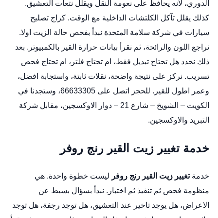
الدوري، لانه يحافظ على نعومة النقل ويقلل نتعات التعشيق.
كذلك يقلل تآكل الكلتشات الداخلية مع الوقت.
كراج تصليح
سيارات
في شركة سلامة المتحدة نبدأ بفحص حالة الزيت اولا.
نراجع اللون والرائحة، ثم نقرأ بيانات حرارة القير بالكمبيوتر. بعد
ذلك نحدد هل تحتاج تبديل فقط، ام تحتاج فلتر، ام تحتاج فحص
تسريب. نركز على نتيجة واضحة، نقلات ثابتة، واستجابة افضل،
وعمر اطول للقير. للحجز اتصل على 66633305، وستجدنا في
الكويت – الشويخ – شارع 21 – دوار الاوكسجين، مقابل شركة
التبريد والاوكسجين.
خدمة تغيير زيت القير رنج روفر
خدمة
تغيير زيت القير رنج روفر
ليست خطوة واحدة. هي
منظومة فحص ثم تنفيذ ثم اختبار. نبدأ بسؤال بسيط عن
الاعراض، هل يوجد تاخير عند التعشيق، هل توجد رجفة، هل توجد