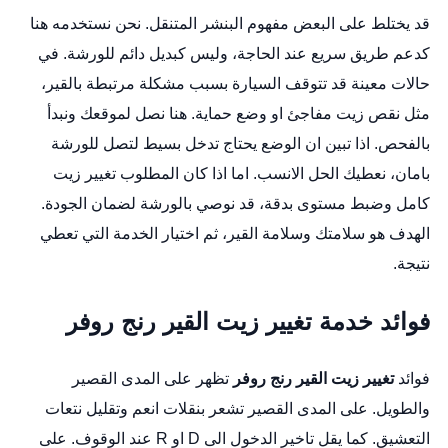
قد يختلط على البعض مفهوم البنشر المتنقل. نحن نستخدمه هنا
كدعم طريق سريع عند الحاجة، وليس كبديل دائم للورشة. في
حالات معينة قد تتوقف السيارة بسبب مشكلة مرتبطة بالقير،
مثل نقص زيت مفاجئ او وضع حماية. هنا نصل لموقعك ونبدأ
بالفحص. اذا تبين ان الوضع يحتاج تدخل بسيط لتصل للورشة
بامان، نعطيك الحل الانسب. اما اذا كان المطلوب تغيير زيت
كامل وضبط مستوى بدقة، قد نوصي بالورشة لضمان الجودة.
الهدف هو سلامتك وسلامة القير، ثم اختيار الخدمة التي تعطي
نتيجة.
فوائد خدمة تغيير زيت القير رنج روفر
فوائد
تغيير زيت القير رنج روفر
تظهر على المدى القصير
والطويل. على المدى القصير تشعر بنقلات انعم وتقليل نتعات
التعشيق. كما يقل تاخير الدخول الى D او R عند الوقوف. على