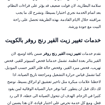
سلامة البطارية، لان فولت ضعيف قد يؤثر على قراءات النظام.
بعد اتمام الخدمة نجري اختبارا بسيطا، ونشرح لك ما يجب
مراقبته خلال الايام القادمة. بهذه الطريقة تحصل على راحة
البيت مع جودة ورشة.
خدمات تغيير زيت القير رنج روفر بالكويت
نقدم خدمات
تغيير زيت القير رنج روفر
ضمن باقة اوسع، لان
القير يتاثر بعدة انظمة. تشمل خدماتنا فحص كمبيوتر للقير، فحص
تهريب، فحص مبرد القير، وفحص حالة فلتر القير حسب الموديل.
كما تشمل قياس حرارة التشغيل ومراجعة تاريخ الصيانة. اذا
لاحظنا علامات مبكرة مثل تاخير تعشيق او انزلاق بسيط، نوضح
لك ذلك قبل ان يتطور. كما نوفر خيار الصيانة الوقائية لمن يقود
كثيرا في الزحام. الهدف ان تتحول الصيانة الى خطة، لا الى رد
فعل. ومع كل خدمة نحرص على اختبار قيادة، لان هذا يضمن ان