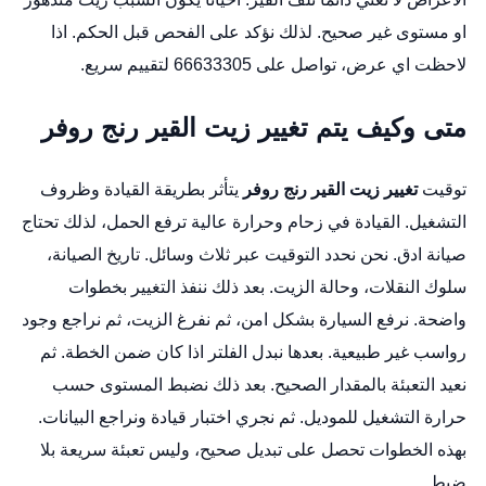
او مستوى غير صحيح. لذلك نؤكد على الفحص قبل الحكم. اذا
لاحظت اي عرض، تواصل على 66633305 لتقييم سريع.
متى وكيف يتم تغيير زيت القير رنج روفر
توقيت
تغيير زيت القير رنج روفر
يتأثر بطريقة القيادة وظروف
التشغيل. القيادة في زحام وحرارة عالية ترفع الحمل، لذلك تحتاج
صيانة ادق. نحن نحدد التوقيت عبر ثلاث وسائل. تاريخ الصيانة،
سلوك النقلات، وحالة الزيت. بعد ذلك ننفذ التغيير بخطوات
واضحة. نرفع السيارة بشكل امن، ثم نفرغ الزيت، ثم نراجع وجود
رواسب غير طبيعية. بعدها نبدل الفلتر اذا كان ضمن الخطة. ثم
نعيد التعبئة بالمقدار الصحيح. بعد ذلك نضبط المستوى حسب
حرارة التشغيل للموديل. ثم نجري اختبار قيادة ونراجع البيانات.
بهذه الخطوات تحصل على تبديل صحيح، وليس تعبئة سريعة بلا
ضبط.