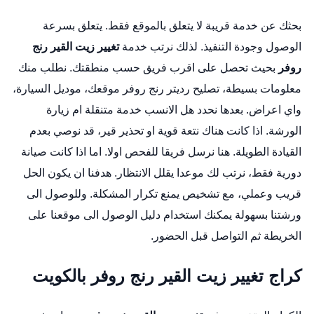
بحثك عن خدمة قريبة لا يتعلق بالموقع فقط. يتعلق بسرعة
الوصول وجودة التنفيذ. لذلك نرتب خدمة
تغيير زيت القير رنج
روفر
بحيث تحصل على اقرب فريق حسب منطقتك. نطلب منك
معلومات بسيطة،
تصليح رديتر رنج روفر
موقعك، موديل السيارة،
واي اعراض. بعدها نحدد هل الانسب خدمة متنقلة ام زيارة
الورشة. اذا كانت هناك نتعة قوية او تحذير قير، قد نوصي بعدم
القيادة الطويلة. هنا نرسل فريقا للفحص اولا. اما اذا كانت صيانة
دورية فقط، نرتب لك موعدا يقلل الانتظار. هدفنا ان يكون الحل
قريب وعملي، مع تشخيص يمنع تكرار المشكلة. وللوصول الى
ورشتنا بسهولة يمكنك استخدام
دليل الوصول الى موقعنا على
الخريطة
ثم التواصل قبل الحضور.
كراج تغيير زيت القير رنج روفر بالكويت