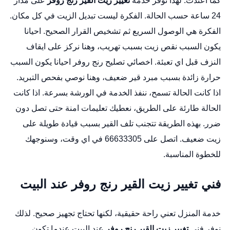
كما اعتدت. لهذا نوفر خدمة
تغيير زيت القير رنج روفر
على مدار
24 ساعة حسب الحالة. الفكرة ليست تبديل الزيت في كل مكان.
الفكرة هي الوصول السريع ثم تشخيص القرار الصحيح. احيانا
يكون السبب نقص زيت بسبب تهريب، وهنا نركز على ايقاف
النزف قبل اي تعبئة.
اخصائي تصليح رنج روفر
احيانا يكون السبب
حرارة زائدة بسبب مبرد قير ضعيف، وهنا نوصي بفحص التبريد.
اذا كانت الحالة تسمح، ننفذ الخدمة في الورشة بسرعة. اذا كانت
الحالة طارئة على الطريق، نعطيك تعليمات امنة حتى تصل دون
ضرر. بهذه الطريقة تتجنب تلف القير بسبب قيادة طويلة على
زيت ضعيف. اتصل على 66633305 في اي وقت، وسنوجهك
للخطوة المناسبة.
فني تغيير زيت القير رنج روفر عند البيت
خدمة المنزل تعني راحة حقيقية، لكنها تحتاج تجهيز صحيح. لذلك
نوفر فني
تغيير زيت القير رنج روفر
عند البيت عندما تكون