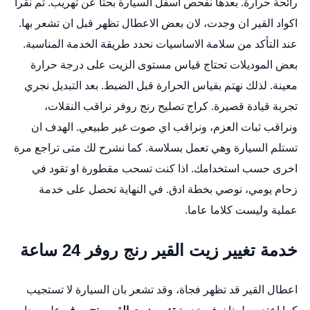
رائحة حرارة. بعدها نفحص اسفل السيارة بحثا عن تهريب. ثم نقرأ
اكواد القير ان وجدت، لان بعض الاعطال تظهر قبل ان تشعر بها.
عند التأكد من سلامة الاساسيات نحدد طريقة الخدمة المناسبة.
بعض الموديلات تحتاج قياس مستوى الزيت على درجة حرارة
معينة. لذلك نهتم بقياس الحرارة قبل الضبط. بعد التبديل نجري
تجربة قيادة قصيرة.
كراج تصليح رنج روفر
نراقب النقلات،
ونراقب ثبات العزم، ونراقب اي صوت غير طبيعي. الهدف ان
تستلم السيارة وهي تعمل بسلاسة. كما نشرح لك متى تراجع مرة
اخرى حسب استخدامك. اذا كنت تسحب مقطورة او تقود في
زحام يومي، نوصي بخطة ادق. في النهاية تحصل على خدمة
عملية وليست كلاما عاما.
خدمة تغيير زيت القير رنج روفر 24 ساعة
اعطال القير قد تظهر فجاة، وقد تشعر بان السيارة لا تستجيب