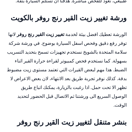
طبيعي، نعود للفحص مباشرة. هدفنا ان تستلم السيارة بثقة.
ورشة تغيير زيت القير رنج روفر بالكويت
الورشة تعطيك افضل بيئة لخدمة
تغيير زيت القير رنج روفر
لانها
توفر رفع دقيق وفحص اسفل السيارة بوضوح. في ورشة شركة
سلامة المتحدة بالشويخ نستخدم تجهيزات تسمح بتحديد التسريب
بسهولة. كما نستخدم فحص كمبيوتر لقراءة حرارة القير اثناء
الضبط. هذا مهم لبعض القيرات التي تعتمد مستوى زيت مضبوط
بدقة. كذلك نوفر تجربة طريق بعد الانتهاء، لان بعض الاعراض لا
تظهر الا تحت حمل. اذا رغبت بالزيارة، يمكنك اتباع
طريق
الوصول السريع الى ورشتنا
ثم الاتصال قبل الحضور لتحديد
الوقت.
بنشر متنقل لتغيير زيت القير رنج روفر