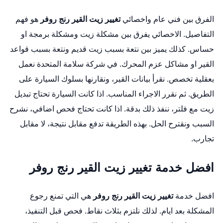
الفرق بين فني عام واخصائي
تغيير زيت القير رنج روفر
هو فهم
التفاصيل. الاخصائي يفرق بين مشكلة زيت ومشكلة برمجة او
حساس. كذلك يميز بين نتعة بسبب زيت قديم ونتعة بسبب قواعد
القير او مشاكل عزم المحرك. في شركة سلامة المتحدة نعمل
بعقلية تخصص. نقرأ بيانات القير، ونقارنها بسلوك السيارة على
الطريق. ثم نقرر الاجراء المناسب. اذا كانت السيارة تحتاج تبديل
زيت مع فلتر، ننفذ ذلك بدقة. اذا كانت تحتاج فحص اضافي، نشرح
السبب ونقترح الحل. بهذه الطريقة تدفع مقابل نتيجة، لا مقابل
تجارب.
افضل خدمة تغيير زيت القير رنج روفر
افضل خدمة
تغيير زيت القير رنج روفر
هي التي تمنع رجوع
المشكلة بعد ايام. لذلك نلتزم بثلاث نقاط. فحص قبل التنفيذ،