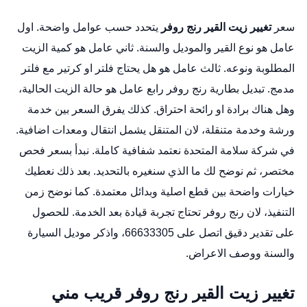
سعر
تغيير زيت القير رنج روفر
يتحدد حسب عوامل واضحة. اول
عامل هو نوع القير والموديل والسنة. ثاني عامل هو كمية الزيت
المطلوبة ونوعه. ثالث عامل هو هل يحتاج فلتر او كرتير مع فلتر
مدمج.
تبديل بطارية رنج روفر
رابع عامل هو حالة الزيت الحالية،
وهل هناك برادة او رائحة احتراق. كذلك يفرق السعر بين خدمة
ورشة وخدمة متنقلة، لان المتنقل يشمل انتقال ومعدات اضافية.
في شركة سلامة المتحدة نعتمد شفافية كاملة. نبدأ بسعر فحص
مختصر، ثم نوضح لك ما الذي سنغيره بالتحديد. بعد ذلك نعطيك
خيارات واضحة بين قطع اصلية وبدائل معتمدة. كما نوضح زمن
التنفيذ، لان رنج روفر تحتاج تجربة قيادة بعد الخدمة. للحصول
على تقدير دقيق اتصل على 66633305، واذكر موديل السيارة
والسنة ووصف الاعراض.
تغيير زيت القير رنج روفر قريب مني