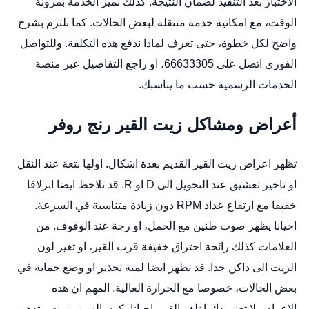
الاختبار بعد التنفيذ لضمان النتيجة. كذلك نميز الخدمة بمرونة
الوقت، مع امكانية خدمة متنقلة لبعض الحالات. كما نلتزم بشرح
واضح لكل خطوة، حتى تعرف لماذا ندفع هذه التكلفة. وللتواصل
الفوري اتصل على 66633305، او راجع التفاصيل عبر
منصة
الخدمات الرسمية
حسب ما يناسبك.
أعراض ومشاكل زيت القير رنج روفر
تظهر اعراض زيت القير القديم بعدة اشكال. اولها نتعة عند النقل
او تاخير تعشيق عند التحويل الى D او R. قد تلاحظ ايضا انزلاقا
خفيفا مع ارتفاع عداد RPM دون زيادة متناسبة في السرعة.
احيانا يظهر صوت طنين مع الحمل، او رجة عند الوقوف. من
العلامات كذلك رائحة احتراق خفيفة قرب القير، او تغير لون
الزيت الى داكن جدا. قد تظهر ايضا لمبة تحذير او وضع حماية في
بعض الحالات، خصوصا مع الحرارة العالية. المهم ان هذه
الاعراض لا تعني دائما تلف القير. احيانا يكون السبب زيت متدهور