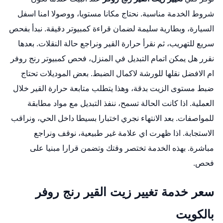
شروط الخدمة مناسبة. نحتاج مكانا مستويا، ووصولا امنا اسفل
السيارة، وبطارية سليمة لضمان قراءة كمبيوتر دقيقة. نبدأ بفحص
سريع للتهريب، ثم نقرأ حرارة القير ونراجع حالة النقلات. بعدها
نقرر هل يمكن اتمام التبديل في المنزل،
فحص كمبيوتر رنج روفر
ام الافضل نقلها للورشة لاكمال الضبط. بعض الموديلات تحتاج
ضبط مستوى الزيت بدقة، وهذا يتطلب متابعة حرارة القير خلال
العملية. اذا كانت الحالة تسمح، ننفذ التبديل مع مواد مطابقة
للمواصفات. بعد الانتهاء نجري اختبارا بسيطا داخل الحي، ونراقب
الاستجابة. اذا ظهرت اي علامة غير طبيعية، نوقف ونراجع
مباشرة. بهذه الخدمة تختصر وقتك وتضمن قرارا مبنيا على
فحص.
سعر خدمة تغيير زيت القير رنج روفر
بالكويت