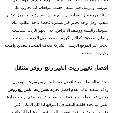
الورشة او نرسل فني متنقل حسب موقعك. كما نجاوب على
اسئلة مهمة قبل القرار، هل ينفع قيادة السيارة حاليا، وهل تحتاج
سحب، وهل يوجد تحذير قير يستلزم فحصا عاجلا. نطلب منك
الموديل والسنة ووصف الاعراض، حتى نجهز الزيت المناسب
والفلتر الصحيح. كذلك يمكن متابعة تفاصيل الخدمات وطلب
الحجز عبر
الموقع الرسمي لشركة سلامة المتحدة
بنصائح واضحة
وخيارات متعددة.
افضل تغيير زيت القير رنج روفر متنقل
الخدمة المتنقلة تصبح افضل عندما تجمع بين سرعة الوصول
ودقة التنفيذ. لذلك نقدم افضل تجربة
تغيير زيت القير رنج روفر
متنقل عبر خطوات منظمة. نبدأ بفحص تسريب، ثم نراجع حرارة
القير، ثم نحدد قابلية التنفيذ في الموقع. اذا كان المكان غير
مناسب او يحتاج رافعة، نوصي بالورشة مباشرة. اما اذا كانت