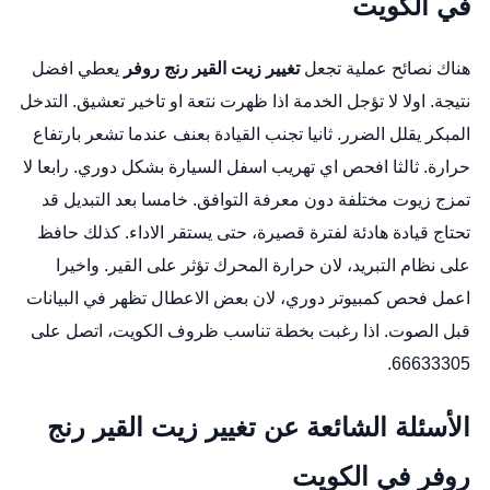
في الكويت
هناك نصائح عملية تجعل
تغيير زيت القير رنج روفر
يعطي افضل
نتيجة. اولا لا تؤجل الخدمة اذا ظهرت نتعة او تاخير تعشيق. التدخل
المبكر يقلل الضرر. ثانيا تجنب القيادة بعنف عندما تشعر بارتفاع
حرارة. ثالثا افحص اي تهريب اسفل السيارة بشكل دوري. رابعا لا
تمزج زيوت مختلفة دون معرفة التوافق. خامسا بعد التبديل قد
تحتاج قيادة هادئة لفترة قصيرة، حتى يستقر الاداء. كذلك حافظ
على نظام التبريد، لان حرارة المحرك تؤثر على القير. واخيرا
اعمل فحص كمبيوتر دوري، لان بعض الاعطال تظهر في البيانات
قبل الصوت. اذا رغبت بخطة تناسب ظروف الكويت، اتصل على
66633305.
الأسئلة الشائعة عن تغيير زيت القير رنج
روفر في الكويت