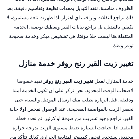
الظروف مناسبة، ننفذ التبديل بمعدات نظيفة وتقاسيم دقيقة. بعد
ذلك نراجع النقلات ونراقب اي اهتزاز. اذا ظهرت نتعة مستمرة، لا
نكتفي بالتبديل، بل نراجع بيانات القير ونعطيك توصية. الخدمة
المتنقلة هنا ليست حلا مؤقتا. هي تشخيص مبكر وخدمة صحيحة
توفر وقتك.
تغيير زيت القير رنج روفر خدمة منازل
خدمة المنازل لعمل
تغيير زيت القير رنج روفر
تفيد خصوصا
لاصحاب الوقت المحدود. نحن نركز على ان تكون الخدمة امنة
ودقيقة. قبل الزيارة نطلب منك ارسال الموديل والسنة، حتى
نحضر الزيت بالمواصفة الصحيحة. عند الوصول نفحص اولا حالة
القير. نراجع وجود تسريب من صوفة او كرتير. ثم نحدد خطة
التنفيذ. اذا احتاجت السيارة ضبط مستوى الزيت بدرجة حرارة
محددة، نستخدم فحص كمبيوتر لمتابعة الحرارة. كذلك نتأكد من