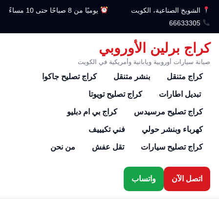
الشويخ الصناعية، الكويت
يوميًا من 8 صباحًا حتى 10 مساءً
66633305
كراج برلين الأوروبي
صيانة سيارات أوروبية ويابانية وأمريكية في الكويت
كراج متنقل
بنشر متنقل
كراج تصليح جاكوا
تبديل اطارات
كراج تصليح تويوتا
كراج تصليح مرسيدس
كراج بي ام دبليو
كهرباء وبنشر حولي
فني تكيييف
كراج تصليح سيارات
تقل عفش
من نحن
اتصل الآن
واتساب