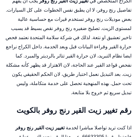
الكراج المتخصص في
تغيير زيت القير رنج روفر
يجب ان يفهم
تفاصيل رنج روفر، لا ان يطبق نفس الخطوات على كل السيارات.
بعض موديلات رنج روفر تستخدم قيرات مع حساسية عالية
لمستوى الزيت.
تصليح ضفيره رنج روفر
نقص بسيط قد يسبب
تاخير تعشيق او نتعة. لذلك في شركة سلامة المتحدة نعتمد فحص
حرارة القير وقراءة البيانات قبل وبعد الخدمة. داخل الكراج نراجع
ايضا نظام التبريد، لان حرارة القير تتاثر بالرديتر والمبرد. كما
نفحص قواعد القير عند الحاجة، لان الاهتزاز قد يظهر كأنه مشكلة
زيت. بعد التبديل نعمل اختبار طريق، لان الحكم الحقيقي يكون
تحت حمل. بهذه المنهجية تحصل على خدمة متكاملة، وليس
تبديل سريع ثم خروج بلا متابعة.
رقم تغيير زيت القير رنج روفر بالكويت
اذا كنت تريد تواصلا مباشرا لخدمة
تغيير زيت القير رنج روفر
فاحفظ رقمنا 66633305. عبر هذا الرقم نحدد لك موعدا في