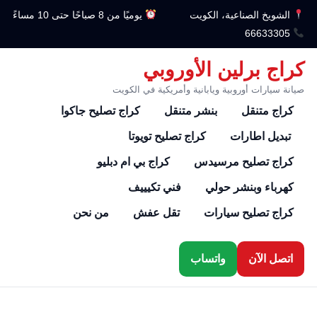
الشويخ الصناعية، الكويت
يوميًا من 8 صباحًا حتى 10 مساءً
66633305
كراج برلين الأوروبي
صيانة سيارات أوروبية ويابانية وأمريكية في الكويت
كراج متنقل
بنشر متنقل
كراج تصليح جاكوا
تبديل اطارات
كراج تصليح تويوتا
كراج تصليح مرسيدس
كراج بي ام دبليو
كهرباء وبنشر حولي
فني تكيييف
كراج تصليح سيارات
تقل عفش
من نحن
اتصل الآن
واتساب