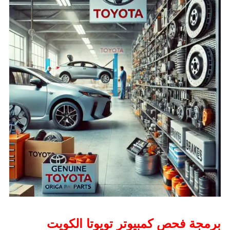
برمجة فحص كمبيوتر تويوتا الكويت