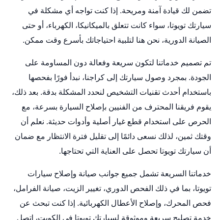
تضمن لك قيادة آمنة ومريحة. إذا كنت تواجه أي مشكلة في
سيارتك تويوتا، سواء كانت تتعلق بالميكانيكا، الكهرباء، أو حتى
الصيانة الدورية، نحن هنا لتلبية احتياجاتك بأسرع وقت ممكن.
تم تصميم خدماتنا لتكون سريعة وفعالة دون المساومة على
الجودة. بمجرد وصول سيارتك إلى كراجنا، نبدأ فورًا بفحصها
باستخدام أحدث تقنيات التشخيص لنحدد المشكلة بدقة. بعد ذلك،
يقوم فريقنا المحترف من الفنيين بإصلاح السيارة بسرعة، مع
الحرص على استخدام قطع غيار أصلية وأدوات حديثة. نعلم أن
وقتك ثمين، لذلك نسعى دائمًا إلى تقليل فترة الانتظار مع ضمان
أن سيارتك تويوتا تحصل على العناية التي تحتاجها.
خدماتنا السريعة تشمل جميع جوانب صيانة وإصلاح سيارات
تويوتا، بما في ذلك الفحص الدوري، تغيير الزيت، صيانة الفرامل،
فحص المحرك، وإصلاح الأعطال الكهربائية. إذا كنت تبحث عن
خدمة تصليح سريعة وموثوقة لسيارتك تويوتا في الكويت، اتصل