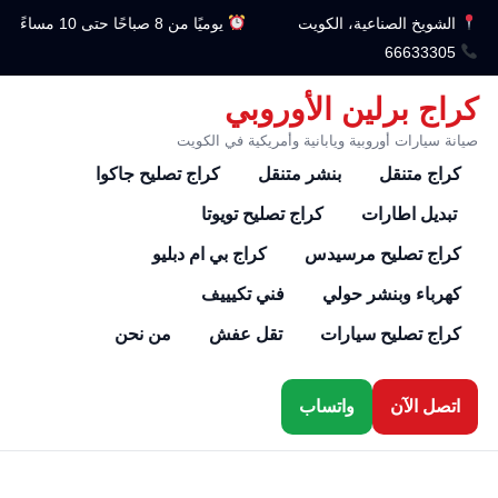
الشويخ الصناعية، الكويت
يوميًا من 8 صباحًا حتى 10 مساءً
66633305
كراج برلين الأوروبي
صيانة سيارات أوروبية ويابانية وأمريكية في الكويت
كراج متنقل
بنشر متنقل
كراج تصليح جاكوا
تبديل اطارات
كراج تصليح تويوتا
كراج تصليح مرسيدس
كراج بي ام دبليو
كهرباء وبنشر حولي
فني تكيييف
كراج تصليح سيارات
تقل عفش
من نحن
اتصل الآن
واتساب