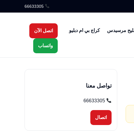
66633305
ليح مرسيدس
كراج بي ام دبليو
اتصل الآن
واتساب
تواصل معنا
66633305
اتصال