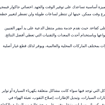
ميزة أساسية تساعدك على توفير الوقت والجهد.
اخصائي جاكوار
فبمجر
أسرع وقت ممكن. حينها لن تنتظر لساعات طويلة ولن تضطر لتغيير خط
ى كفاءة. حيث نقدم خدمة بنشر متنقل الدعية على يد أمهر الفنيين
اعها وباستخدام أحدث المعدات والتقنيات التي تعطي أفضل النتائج.
ت بمختلف الماركات المحلية والعالمية، ويوفر لذلك قطع غيار أصلية
التي توجد فيها سواء كانت مشاكل متعلقة بكهرباء السيارة أو تواير
ت السيارات، وتبديل الإطارات، إصلاح الثقوب، تعبئة الهواء في
نوفر كهربائي سيارات متنقل وفني على درجة عالية من المهارة والكفاءة