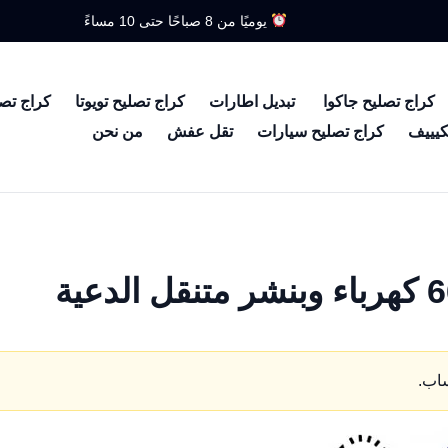
يوميًا من 8 صباحًا حتى 10 مساءً
كراج تصليح جاكوا
تبديل اطارات
كراج تصليح تويوتا
كراج تص
كيييف
كراج تصليح سيارات
تقل عفش
من نحن
ساب.