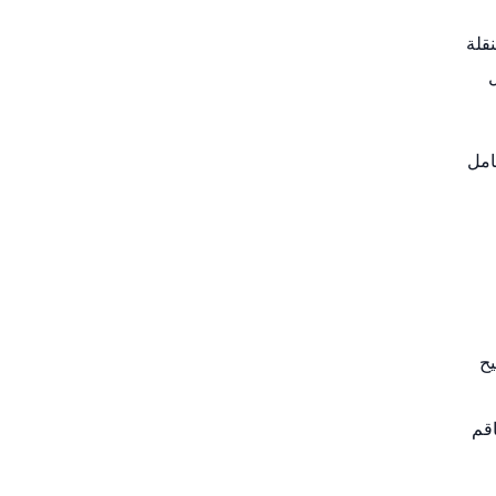
قلة
امل
ح
اقم