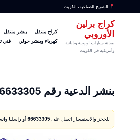
الشويخ الصناعية، الكويت
كراج برلين
كراج متنقل
بنشر متنقل
الأوروبي
كهرباء وبنشر حولي
فني ت
صيانة سيارات أوروبية ويابانية
وأمريكية في الكويت
بنشر الدعية رقم 66633305 كهرباء وبنشر متنقل الدعية
للحجز والاستفسار اتصل على
66633305
أو راسلنا وات