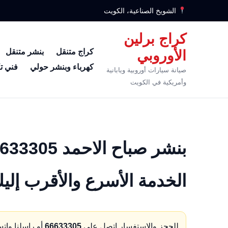
الشويخ الصناعية، الكويت
كراج برلين
كراج متنقل
بنشر متنقل
الأوروبي
كهرباء وبنشر حولي
فني ت
صيانة سيارات أوروبية ويابانية
وأمريكية في الكويت
الخدمة الأسرع والأقرب إلي
للحجز والاستفسار اتصل على
66633305
أو راسلنا وات