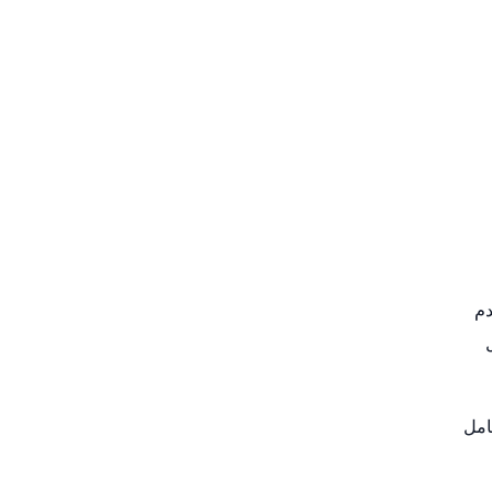
م
امل