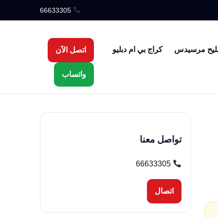
66633305
ليح مرسيدس
كراج بي ام دبليو
اتصل الآن
واتساب
تواصل معنا
66633305
اتصال