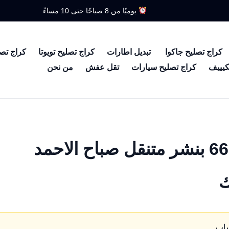
يوميًا من 8 صباحًا حتى 10 مساءً
كراج تصليح جاكوا
تبديل اطارات
كراج تصليح تويوتا
كراج تص
كيييف
كراج تصليح سيارات
تقل عفش
من نحن
بنشر صباح الاحمد 66633305 بنشر متنقل صباح الاحمد
ك
ساب.