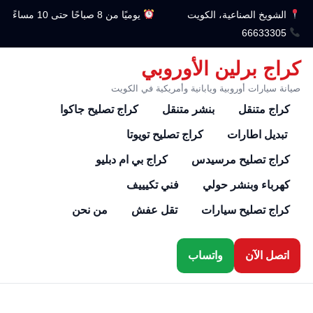
الشويخ الصناعية، الكويت
يوميًا من 8 صباحًا حتى 10 مساءً
66633305
كراج برلين الأوروبي
صيانة سيارات أوروبية ويابانية وأمريكية في الكويت
كراج متنقل
بنشر متنقل
كراج تصليح جاكوا
تبديل اطارات
كراج تصليح تويوتا
كراج تصليح مرسيدس
كراج بي ام دبليو
كهرباء وبنشر حولي
فني تكيييف
كراج تصليح سيارات
تقل عفش
من نحن
اتصل الآن
واتساب