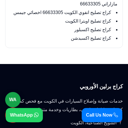
مازاراتي 66633305
كراج تصليح انفوي الكويت 66633305 اخصائي جيمس
كراج تصليح اوبترا الكويت
كراج تصليح اكسبلور
كراج تصليح اكسبدشن
كراج برلين الأوروبي
WA
خدمات صيانة وإصلاح السيارات في الكويت مع فحص كمبيوتر،
كهرباء، ميكانيك، تكييف، بطاريات وخدمة متنقلة.
☎
WhatsApp
Call Us Now
الشويخ الصناعية، الكويت