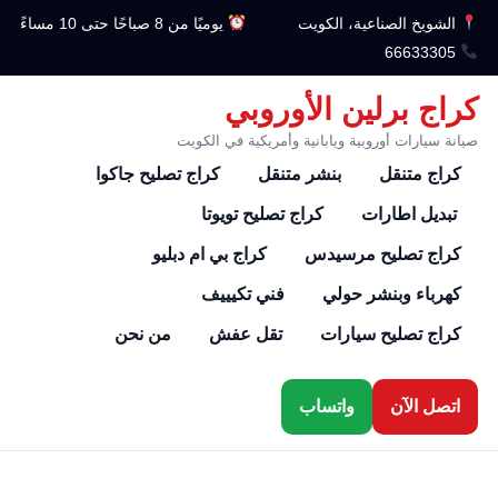
الشويخ الصناعية، الكويت
يوميًا من 8 صباحًا حتى 10 مساءً
66633305
كراج برلين الأوروبي
صيانة سيارات أوروبية ويابانية وأمريكية في الكويت
كراج متنقل
بنشر متنقل
كراج تصليح جاكوا
تبديل اطارات
كراج تصليح تويوتا
كراج تصليح مرسيدس
كراج بي ام دبليو
كهرباء وبنشر حولي
فني تكيييف
كراج تصليح سيارات
تقل عفش
من نحن
اتصل الآن
واتساب