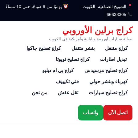
الشويخ الصناعية، الكويت
يوميًا من 8 صباحًا حتى 10 مساءً
66633305
كراج برلين الأوروبي
صيانة سيارات أوروبية ويابانية وأمريكية في الكويت
كراج متنقل
بنشر متنقل
كراج تصليح جاكوا
تبديل اطارات
كراج تصليح تويوتا
كراج تصليح مرسيدس
كراج بي ام دبليو
كهرباء وبنشر حولي
فني تكيييف
كراج تصليح سيارات
تقل عفش
من نحن
اتصل الآن
واتساب