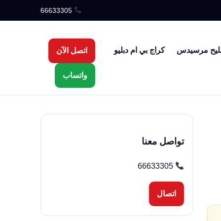
66633305
ليح مرسيدس
كراج بي ام دبليو
اتصل الآن
واتساب
تواصل معنا
66633305
اتصال