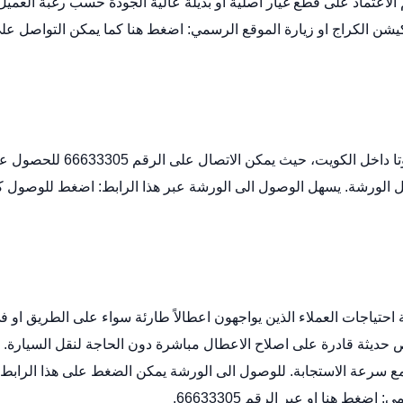
م الاعتماد على قطع غيار اصلية او بديلة عالية الجودة حسب رغبة العميل
يشن الكراج
او زيارة الموقع الرسمي:
اضغط هنا
كما يمكن التواصل عل
توفر شركة سلامة المتحدة رقماً مباشراً لخدمة ورشة تويوتا داخل الكويت، حيث يمكن الاتصال على ا
الورشة. يسهل الوصول الى الورشة عبر هذا الرابط:
اضغط للوصول
ك
 احتياجات العملاء الذين يواجهون اعطالاً طارئة سواء على الطريق او ف
حديثة قادرة على اصلاح الاعطال مباشرة دون الحاجة لنقل السيارة.
 سرعة الاستجابة. للوصول الى الورشة يمكن الضغط على هذا الرابط:
مي:
اضغط هنا
او عبر الرقم 66633305.