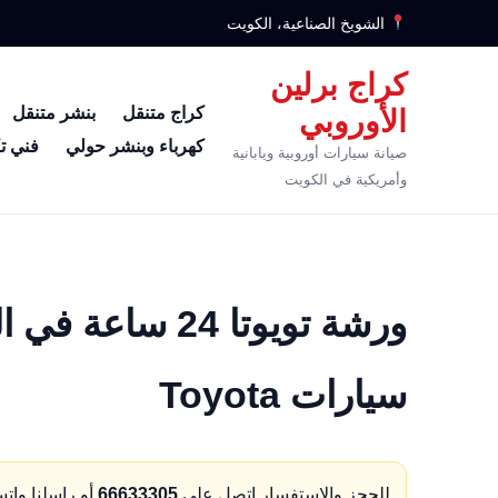
الشويخ الصناعية، الكويت
كراج برلين
كراج متنقل
بنشر متنقل
الأوروبي
كهرباء وبنشر حولي
فني ت
صيانة سيارات أوروبية ويابانية
وأمريكية في الكويت
ورشة تويوتا 24 
سيارات Toyota
للحجز والاستفسار اتصل على
66633305
أو راسلنا وات