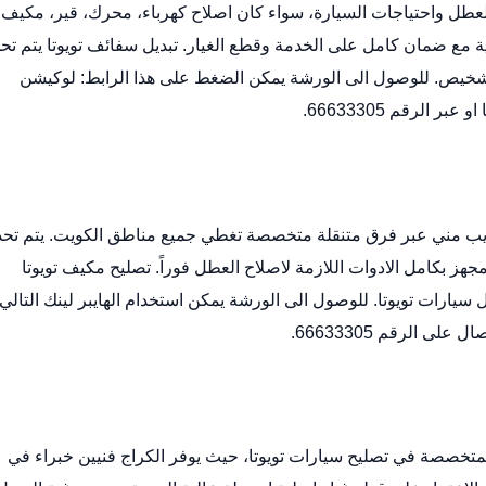
طل واحتياجات السيارة، سواء كان اصلاح كهرباء، محرك، قير، مكيف، 
سية مع ضمان كامل على الخدمة وقطع الغيار.
تبديل سفائف تويوتا
يتم تحد
شخيص. للوصول الى الورشة يمكن الضغط على هذا الرابط:
لوكيشن
او عبر الرقم 66633305.
يب مني عبر فرق متنقلة متخصصة تغطي جميع مناطق الكويت. يتم تحد
ز بكامل الادوات اللازمة لاصلاح العطل فوراً.
تصليح مكيف تويوتا
سيارات تويوتا. للوصول الى الورشة يمكن استخدام الهايبر لينك التالي:
ل على الرقم 66633305.
لمتخصصة في تصليح سيارات تويوتا، حيث يوفر الكراج فنيين خبراء في