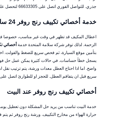
جذري. للتواصل الفوري اتصل على 66633305 لتحصل على خدمة واضحة وخطة مناسبة.
خدمة أخصائي تكييف رنج روفر 24 ساعة
اعطال المكيف قد تظهر في وقت غير مناسب، خصوصا في الص
الزحمة. لذلك توفر شركة سلامة المتحدة خدمة
أخصائي تك
بتأمين موقع السيارة، ثم فحص سريع للضغط والفولت.
اخ
يسجل خطأ حساسات. في حالات كثيرة يمكن عمل حل فوري. م
واضح. اما اذا احتاج العطل معدات ورشة، يتم ترتيب نقل 
سريع قبل ان يتفاقم العطل. للحجز او للطوارئ اتصل على 66633305 واذكر موقعك وموديل رنج روفر
أخصائي تكييف رنج روفر عند البيت
خدمة البيت تناسب من يريد حل المشكلة دون تعطيل يومه
حرارة الهواء من مخارج التكييف.
ورشة رنج روفر
ثم يتم ف