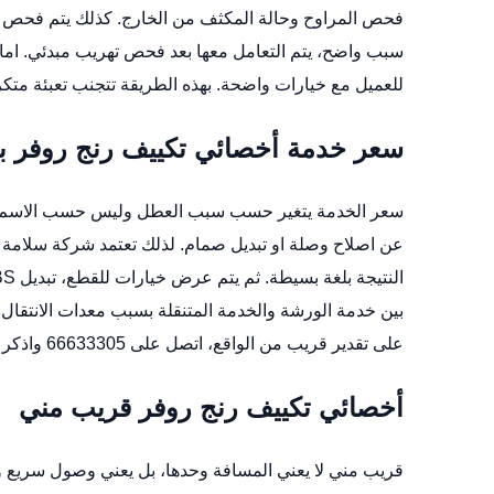
فحص المراوح وحالة المكثف من الخارج. كذلك يتم فحص فل
سبب واضح، يتم التعامل معها بعد فحص تهريب مبدئي. ام
للعميل مع خيارات واضحة. بهذه الطريقة تتجنب تعبئة متكررة بلا فائدة. للحجز اتص
سعر خدمة أخصائي تكييف رنج روفر ب
سعر الخدمة يتغير حسب سبب العطل وليس حسب الاسم فق
عن اصلاح وصلة او تبديل صمام. لذلك تعتمد شركة سلامة ال
النتيجة بلغة بسيطة. ثم يتم عرض خيارات للقطع،
تبديل ABS رنج روفر
بين خدمة الورشة والخدمة المتنقلة بسبب معدات الانتقال
على تقدير قريب من الواقع، اتصل على 66633305 واذكر سنة الصنع والاعراض بدقة.
أخصائي تكييف رنج روفر قريب مني
قريب مني لا يعني المسافة وحدها، بل يعني وصول سريع 