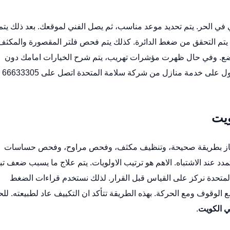
ي الحر. يتم تحديد موعد مناسب، ثم يصل الفني لموقعك. بعد ذلك يتم
يتم التحقق من ضغط الدائرة. كذلك يتم فحص فلتر المقصورة والمكثف
وضع. وفي حال ظهرت مؤشرات تهريب، يتم شرح الخيارات امامك دون
مبالغة. الهدف هو حل مستقر يقلل الرجوع المتكرر. للحصول على خدمة منازل من شركة سلامة المتحدة اتصل على 66633305
ويت
غاز بطريقة صحيحة، وتنظيف مكثف، وفحص مراوح، وفحص حساسات
عند الاشتباه. الاهم هو ترتيب الاولويات. يتم علاج ما يسبب ضعف تبر
متحدة نركز على القياس قبل القرار. لذلك نستخدم قراءات الضغط
ع الوقوف ومع الحركة. بهذه الطريقة تتأكد ان التكييف عاد لطبيعته. لل
ي الكويت
.