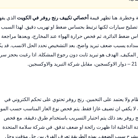
ة وخطرة. هنا تظهر قيمة
أخصائي تكييف رنج روفر في الكويت
الذي يفه
تصليح سيارات
لكنها ترتبط بحساس ضغط او تهريب دقيق. لهذا السبب ت
اس ضغط الدائرة، ثم فحص حرارة الهواء عند المخارج، وبعدها مراجعة
نسداده يسبب ضعف تبريد واضح. بعد التشخيص نحدد الحل الانسب. قد ي
تر المكيف. الهدف هو تبريد ثابت دون رجوع المشكلة. اذا رغبت بحجز سري
ظام ولا يعتمد على التخمين. رنج روفر تحتوي على تحكم الكتروني في
لا يكفي ان تضيف غازا فقط. يتم فحص نوع الغاز المناسب حسب المود
ج روفر
بعد ذلك يتم اختبار التسريب باستخدام طرق دقيقة، مع فحص
ة الداخلية اذا ظهرت رائحة او ضعف تدفق. في شركة سلامة المتحدة
ا يشرح سبب الضعف. بهذه الطريقة تعرف الفرق بين حل مؤقت وحل