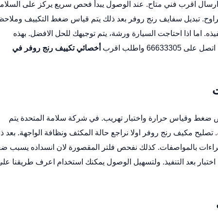
 ارسال اقرب فني متاح. عند الوصول يبدأ فحص سريع يركز على السلامة
راوح.
تبديل سفايف رنج روفر
بعد ذلك يتم قياس ضغط التكييف وملاحظ
يذه. اما اذا احتاجت السيارة ورشة، يتم توجيهك للحل الافضل. بهذه
6 واطلب اقرب
أخصائي تكييف رنج روفر في
ت
ضغط وقياس حرارة واختبار تهريب. في شركة سلامة المتحدة يتم
.
تصليح مكيف رنج روفر
اولا نراجع حالة المكثف ونظافة الواجهة. بعد ذ
القراءات بالمواصفات. كذلك نفحص فلتر المقصورة لان انسداده يسبب 
ع اختبار بعد التنفيذ. ولتسهيل الوصول يمكنك استخدام
اعرف طريقنا على