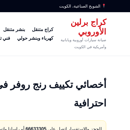
الشويخ الصناعية، الكويت
كراج برلين
كراج متنقل
بنشر متنقل
الأوروبي
كهرباء وبنشر حولي
فني ت
صيانة سيارات أوروبية ويابانية
وأمريكية في الكويت
احترافية
للحجز والاستفسار اتصل على
66633305
أو راسلنا وات