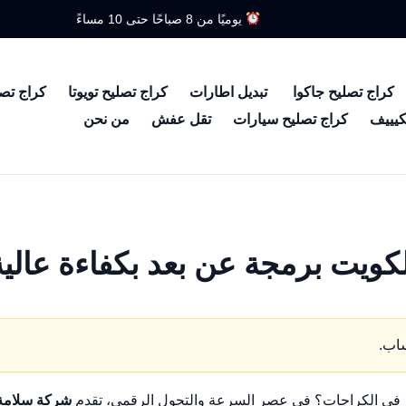
يوميًا من 8 صباحًا حتى 10 مساءً
كراج تصليح جاكوا
تبديل اطارات
كراج تصليح تويوتا
كراج تص
كيييف
كراج تصليح سيارات
تقل عفش
من نحن
لكويت برمجة عن بعد بكفاءة عالية
ساب.
ار في الكراجات؟ في عصر السرعة والتحول الرقمي، تقدم
شركة سلامة