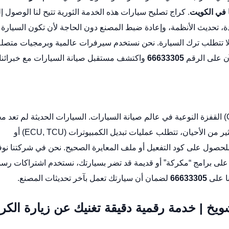
ا في الكويت
.
كراج تصليح سيارات
هذه الخدمة الثورية تتيح لنا الوصول إ
ة، تحديث الأنظمة، وإعادة ضبط المصنع دون الحاجة لأن تكون السيارة
لا تتطلب ترك السيارة. نحن نستخدم سيرفرات عالمية وبرمجيات متصلة
لآن على الرقم
66633305
واكتشف مستقبل صيانة السيارات مع خبرائنا.
(Online Coding/Programming) القفزة النوعية في عالم صيانة السيارات. السيارات الحديثة لم تعد 
قطع ميكانيكية، بل هي شبكة معقدة من الحواسيب. في كثير من الأحيان، تتطلب عمليات تبديل الكمبيوترات (ECU, TCU) أو
” للحصول على كود التفعيل أو ملف المعايرة الصحيح. نحن في شركتنا نوف
اد على برامج “مكركة” أو قديمة قد تضر بسيارتك، نستخدم اشتراكات رس
نا على
66633305
لضمان أن سيارتك تعمل بآخر تحديثات المصنع.
ويخ | خدمة رقمية دقيقة تغنيك عن زيارة الكر