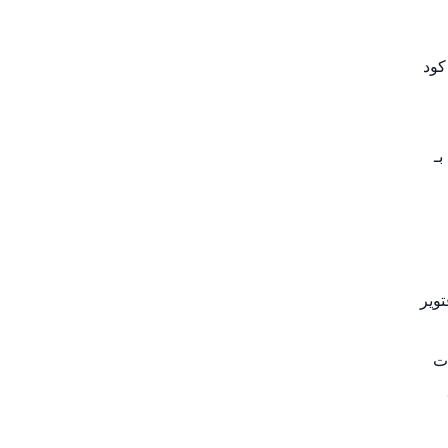
ى كود
بـ
توير
ات