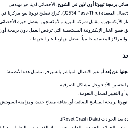
ائي برمجة تويوتا أون لاين في الشويخ
. الأخصائي لدينا هو مهندس
(J2534 Pass-Thru).
كراج تصليح تويوتا
يقع مركزنا في
نطقة الصناعية: الكويت – الشويخ – شارع 21 – دوار الأوكسجين، مقابل شركة التبريد والأوكسجين. بفضل خبرة الأخصائي
رة” (Immobilizer)، ومشاكل توافق قطع الغيار الإلكترونية المستعملة التي ترفض العمل دون برمجة أون
ت والمراكز المعتمدة عالمياً. تفضل بزيارتنا
عبر الخريطة
.
د
جتها عن بُعد
أو عبر الاتصال المباشر بالسيرفر. تشمل هذه الأنظمة:
 لتحسين الأداء وحل مشاكل الصرفية.
أو التغيير لضمان النعومة.
ويوتا
برمجة المفاتيح الضائعة أو إضافة مفتاح جديد، ومزامنة السويتش
ادث (Reset Crash Data).
يم الخرائط الجديدة واللغات. نحن نمتلك القدرة على التعامل مع كاف