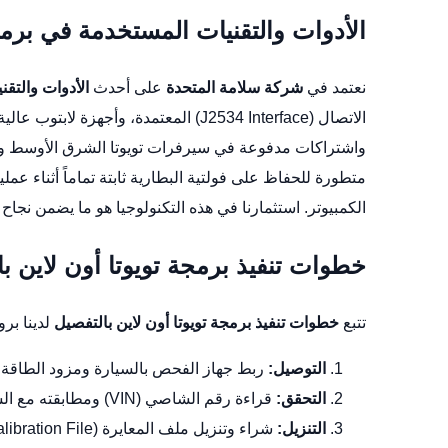
الأدوات والتقنيات المستخدمة في برمج
نعتمد في
شركة سلامة المتحدة
على أحدث
الأدوات والتق
الاتصال (J2534 Interface) المعتمدة، وأجهزة لابتوب عالية الأداء مزودة ببرامج “Techstream”
متطورة للحفاظ على فولتية البطارية ثابتة تماماً أثناء ع
الكمبيوتر. استثمارنا في هذه التكنولوجيا هو ما يضمن نجاح البر
خطوات تنفيذ برمجة تويوتا أون لاين ب
تتبع
خطوات تنفيذ برمجة تويوتا أون لاين بالتفصيل
لدينا برو
التوصيل:
ربط جهاز الفحص بالسيارة ومزود الطاقة 
التحقق:
قراءة رقم الشاصي (VIN) ومطابقته مع السيرفر للتأكد من وجود تحديثات أو ملفات متوافقة.
التنزيل:
شراء وتنزيل ملف المعايرة (Calibration File) المشفر من موقع تويوتا.