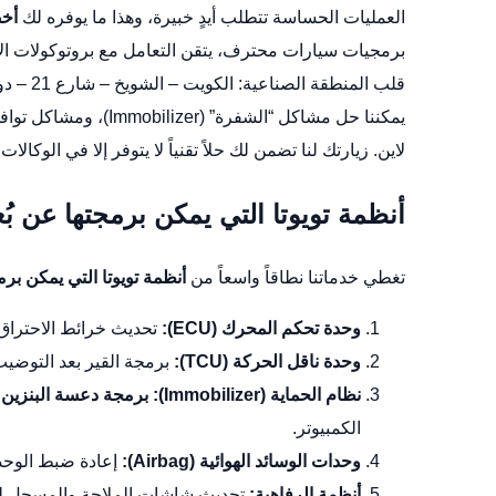
العمليات الحساسة تتطلب أيدٍ خبيرة، وهذا ما يوفره لك
أخص
برمجيات سيارات محترف، يتقن التعامل مع بروتوكولات الاتصال المعقدة 
قلب الم
يمكننا حل مشاكل “الشف
لاين. زيارتك لنا تضمن لك حلاً تقنياً لا يتوفر إلا في الوكالا
أنظمة تويوتا التي يمكن برمجتها عن بُع
تغطي خدماتنا نطاقاً واسعاً من
أنظمة تويوتا التي يمكن برم
وحدة تحكم المحرك (ECU):
تحديث خرائط الاحتراق
وحدة ناقل الحركة (TCU):
برمجة القير بعد التوضيب 
نظام الحماية (Immobilizer):
برمجة دعسة البنزين ت
الكمبيوتر.
وحدات الوسائد الهوائية (Airbag):
إعادة ضبط الوحدة بعد الحو
أنظمة الرفاهية:
تحديث شاشات الملاحة والمسجل لتدع