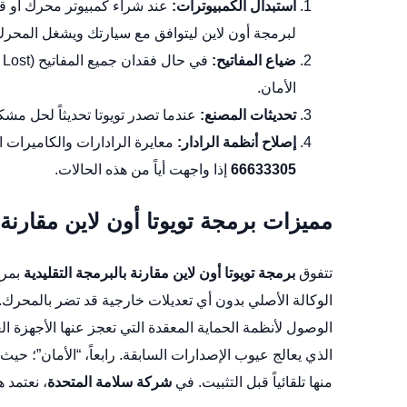
استبدال الكمبيوترات:
عند شراء كمبيوتر محرك أو قي
لبرمجة أون لاين ليتوافق مع سيارتك ويشغل المحرك
ضياع المفاتيح:
الأمان.
تحديثات المصنع:
عندما تصدر تويوتا تحديثاً لحل مشك
إصلاح أنظمة الرادار:
معايرة الرادارات والكاميرات الأ
66633305
إذا واجهت أياً من هذه الحالات.
مميزات برمجة تويوتا أون لاين مقارنة ب
تتفوق
برمجة تويوتا أون لاين مقارنة بالبرمجة التقليدية
بمرا
الوكالة الأصلي بدون أي تعديلات خارجية قد تضر بالمحرك. ثا
الوصول لأنظمة الحماية المعقدة التي تعجز عنها الأجهزة ال
الذي يعالج عيوب الإصدارات السابقة. رابعاً، “الأمان”؛ حي
منها تلقائياً قبل التثبيت. في
شركة سلامة المتحدة
، نعتمد 