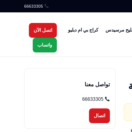
66633305
ليح مرسيدس
كراج بي ام دبليو
اتصل الآن
واتساب
تواصل معنا
66633305
اتصال