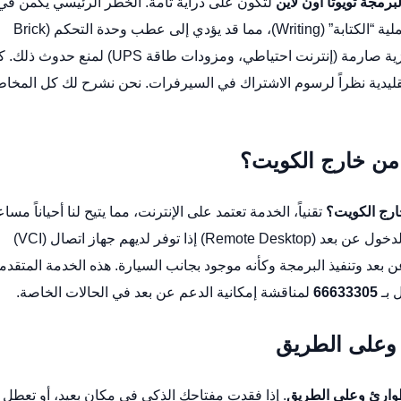
رمجة تويوتا أون لاين
لتكون على دراية تامة. الخطر الرئيسي يكمن في
انقطاع الاتصال بالإنترنت أو انقطاع التيار الكهربائي أثناء عملية “الكتابة” (Writing)، مما قد يؤدي إلى عطب وحدة التحكم (Brick
ECU). لكن لا تقلق، فنحن في ورشتنا نتخذ إجراءات احترازية صارمة (إنترنت احتياطي، ومزودات طاقة UPS) لمنع 
لتقليدية نظراً لرسوم الاشتراك في السيرفرات. نحن نشرح لك كل المخا
 من خارج الكويت؟
خارج الكويت؟
تقنياً، الخدمة تعتمد على الإنترنت، مما يتيح لنا أحياناً مسا
عملائنا العالقين في الخارج (دول الخليج مثلاً) عبر تقنيات الدخول عن بعد (Remote Desktop) إذا توفر لديهم جهاز اتصال (VCI)
ن بعد وتنفيذ البرمجة وكأنه موجود بجانب السيارة. هذه الخدمة المتقدم
 بـ
66633305
لمناقشة إمكانية الدعم عن بعد في الحالات الخاصة.
 وعلى الطريق
لطوارئ وعلى الطريق
. إذا فقدت مفتاحك الذكي في مكان بعيد، أو تعطل