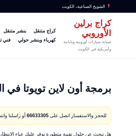
الشويخ الصناعية، الكويت
كراج برلين
كراج متنقل
بنشر متنقل
الأوروبي
كهرباء وبنشر حولي
فني ت
صيانة سيارات أوروبية ويابانية
وأمريكية في الكويت
برمجة أون لاين تويوتا في ا
للحجز والاستفسار اتصل على
66633305
أو راسلنا وات
هل تبحث عن حلول تقنية متطورة توفر عليك عناء الانتظ