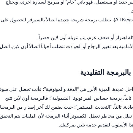
ر جديد أو مستعمل، فهو يأتي “خام” أو مبرمج لسيارة أخرى، ويحتاج
.
في حال فقدان جميع المفاتيح (All Keys Lost)، تتطلب برمجة شريحة جديدة اتصالاً بالسيرفر للحصول عل
لة اهتزاز أو ضعف عزم، يتم تنزيله أون لاين حصراً.
مامية بعد تغيير الزجاج أو الحوادث تتطلب أحياناً اتصالاً أون لاين. اتصل 
البرمجة التقليدية
حل عديدة. الميزة الأبرز هي “الدقة والموثوقية”؛ فأنت تحصل على سوف
نياً،
برمجة حساس القير تويوتا
“الشمولية”؛ فالبرمجة أون لاين تتيح
عادية. ثالثاً، “التحديث المستمر”؛ حيث نضمن لك آخر إصدار من البرمجي
ث تقلل من مخاطر تعطل الكمبيوتر أثناء البرمجة لأن الملفات يتم التحقق
هذا الأسلوب لتقديم خدمة تليق بمركبتك.