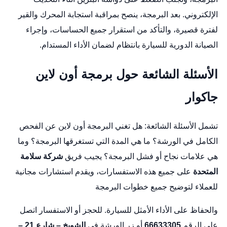
الإلكتروني. بعد البرمجة، ينصح بمراقبة استجابة المحرك والقير
لفترة قصيرة، والتأكد من استقرار جميع الحساسات، وإجراء
الصيانة الدورية للسيارة بانتظام لضمان الأداء المستدام.
الأسئلة الشائعة حول برمجة أون لاين
جاكوار
تشمل الأسئلة الشائعة: هل تغني البرمجة أون لاين عن الفحص
الكامل في الورشة؟ ما هي المدة التي تستغرقها البرمجة؟ وما
هي علامات نجاح أو فشل البرمجة؟ يجيب فريق
شركة سلامة
المتحدة
على جميع هذه الاستفسارات، ويقدم استشارات مجانية
للعملاء لتوضيح جميع خطوات البرمجة
والحفاظ على الأداء الأمثل للسيارة. للحجز أو الاستفسار اتصل
على الرقم
66633305
أو زر الورشة في
الشويخ – شارع 21 –