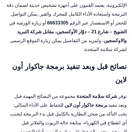
الإلكترونية. يعتمد الفنيون على أجهزة تشخيص حديثة لضمان دقة
البرمجة واستعادة الأداء الكامل للمحرك والقير. يمكن التواصل
للحجز أو الاستفسار عبر الرقم
66633305
أو زيارة الورشة في
الشويخ – شارع 21 – دوّار الأوكسجين، مقابل شركة التبريد
والاوكسجين
، ولمزيد من التفاصيل يمكن زيارة
الموقع الرسمي
لشركة سلامة المتحدة
.
نصائح قبل وبعد تنفيذ برمجة جاكوار أون
لاين
توفر
شركة سلامة المتحدة
مجموعة من النصائح المهمة قبل
وبعد تنفيذ
برمجة جاكوار أون لاين
للحفاظ على الأداء المثالي:
يجب التأكد من شحن البطارية بالكامل قبل بدء البرمجة لتجنب
أي انقطاع في الكهرباء، متابعة حالة الزيوت والفلاتر قبل
البرمجة، وتجنب الضغط على دواسة البنزين أثناء التحديث