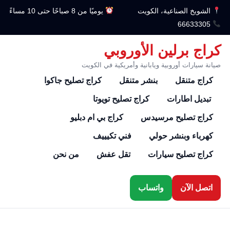
الشويخ الصناعية، الكويت
يوميًا من 8 صباحًا حتى 10 مساءً
66633305
كراج برلين الأوروبي
صيانة سيارات أوروبية ويابانية وأمريكية في الكويت
كراج متنقل
بنشر متنقل
كراج تصليح جاكوا
تبديل اطارات
كراج تصليح تويوتا
كراج تصليح مرسيدس
كراج بي ام دبليو
كهرباء وبنشر حولي
فني تكيييف
كراج تصليح سيارات
تقل عفش
من نحن
اتصل الآن
واتساب