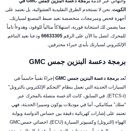
والنهائي عبر خدمة
برمجة دعسة البنزين جمس GMC في
الكويت
. نحن لا نستخدم الطرق التقليدية العشوائية، بل نعتمد على
أجهزة فحص ومبرمجات متخصصة تعيد ضبط المصنع لسيارتك،
مما يضمن لك استجابة فورية، استهلاكاً مثالياً للوقود، وهدوءاً تاماً
للمحرك. اتصل بنا الآن على الرقم
66633305
ودعنا نعيد التناغم
الإلكتروني لسيارتك بأيدي خبراء محترفين.
برمجة دعسة البنزين جمس GMC
تُعد
برمجة دعسة البنزين جمس GMC
إجراءً تقنياً حاسماً في
السيارات الحديثة التي تعمل بنظام “التحكم الإلكتروني بالثروتل”
(ETCS-i). في السابق، كانت الدعسة متصلة بالمحرك عبر
“سلك” ميكانيكي، أما في موديلات يوكون وسييرا الحديثة، فهي
تعتمد على إشارات كهربائية دقيقة بين حساس الدواسة وبوابة
الهواء (الثروتل) وكمبيوتر السيارة (ECU).
اخصائي جمسGMC
مع مرور الوقت، أو بعد تنظيف الدعسة، أو فصل البطارية، يفقد