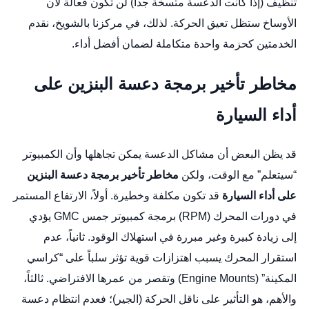
تنظيف (إذا كانت الدعسة متسخة جداً) لن تكون فعالة لأن
الأوساخ ستظل تعيق الحركة. لذلك، في مركزنا بالشويخ، نقدم
الخدمتين كحزمة واحدة متكاملة لضمان أفضل أداء.
مخاطر تأخير برمجة دعسة البنزين على
أداء السيارة
قد يظن البعض أن مشاكل الدعسة يمكن تجاهلها وأن الكمبيوتر
“سيتعلم” مع الوقت، ولكن
مخاطر تأخير برمجة دعسة البنزين
على أداء السيارة
قد تكون مكلفة وخطيرة. أولاً، الارتفاع المستمر
في دورات المحرك (RPM)
برمجة كمبيوتر جمس GMC
يؤدي
إلى زيادة كبيرة وغير مبررة في استهلاك الوقود. ثانياً، عدم
استقرار المحرك يسبب اهتزازات قوية تؤثر سلباً على “كراسي
المكينة” (Engine Mounts) وتقصر من عمرها الافتراضي. ثالثاً،
والأهم، هو التأثير على ناقل الحركة (الجير)؛ فعدم انتظام دعسة