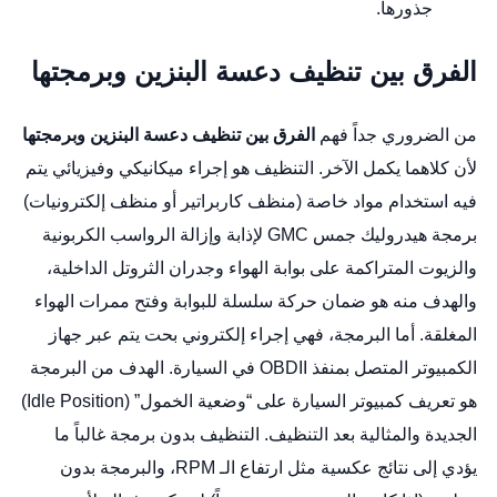
جذورها.
الفرق بين تنظيف دعسة البنزين وبرمجتها
من الضروري جداً فهم
الفرق بين تنظيف دعسة البنزين وبرمجتها
لأن كلاهما يكمل الآخر. التنظيف هو إجراء ميكانيكي وفيزيائي يتم
فيه استخدام مواد خاصة (منظف كاربراتير أو منظف إلكترونيات)
برمجة هيدروليك جمس GMC
لإذابة وإزالة الرواسب الكربونية
والزيوت المتراكمة على بوابة الهواء وجدران الثروتل الداخلية،
والهدف منه هو ضمان حركة سلسلة للبوابة وفتح ممرات الهواء
المغلقة. أما البرمجة، فهي إجراء إلكتروني بحت يتم عبر جهاز
الكمبيوتر المتصل بمنفذ OBDII في السيارة. الهدف من البرمجة
هو تعريف كمبيوتر السيارة على “وضعية الخمول” (Idle Position)
الجديدة والمثالية بعد التنظيف. التنظيف بدون برمجة غالباً ما
يؤدي إلى نتائج عكسية مثل ارتفاع الـ RPM، والبرمجة بدون