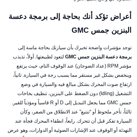
أعراض تؤكد أنك بحاجة إلى برمجة دعسة
البنزين جمس GMC
توجد مؤشرات واضحة تخبرك بأن سيارتك بحاجة ماسة إلى
برمجة دعسة البنزين جمس GMC
لتعود لطبيعتها. أولاً، تذبذب
مؤشر RPM (عداد الضوجان) عند الوقوف التام، حيث يرتفع
وينخفض بشكل غير مستقر مما يسبب رجة في السيارة. ثانياً،
ارتفاع صوت المحرك بشكل مبالغ فيه والسيارة في وضع
التشغيل (Idling) دون الضغط على البنزين،
تنظيف بخاخات
جمس GMC
مما يجعل التبديل إلى D أو R قاسياً ومؤذياً للقير.
ثالثاً، تأخر ملحوظ أو “تنتيع” عند الانطلاق من الصفر، وكأن
السيارة تفكر قبل أن تتحرك. رابعاً، انطفاء المحرك فجأة عند
التهدئة أو الوقوف عند الإشارات الضوئية أو الدوارات، وهو عرض