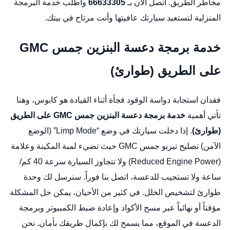
مخاطر الطريق. اتصل الآن بـ
66633305
واطلب خدمة البرمجة
المنزلية لتستعيد سيارتك عافيتها وأنت مرتاح في بيتك.
خدمة برمجة دعسة البنزين جمس GMC
على الطريق (طوارئ)
فقدان استجابة دواسة الوقود فجأة أثناء القيادة هو كابوس، وهنا
تأتي أهمية
خدمة برمجة دعسة البنزين جمس GMC على الطريق
(طوارئ)
. إذا دخلت سيارتك في وضع “Limp Mode” (الوضع
الآمن)
تصليح تيربو جمس GMC
حيث تضيء لمبة المكينة وعلامة
(Reduced Engine Power) ولا تتجاوز السيارة سرعة 40 كم/
ساعة ولا تستجيب للدعسة، اتصل بنا فوراً. سنرسل لك وحدة
طوارئ لتشخيص الخلل. في كثير من الأحيان، يمكن حل المشكلة
مؤقتاً أو نهائياً عبر مسح الأكواد وإعادة ضبط الكمبيوتر وبرمجة
الدعسة في الموقع، مما يسمح لك بإكمال طريقك بأمان. نحن