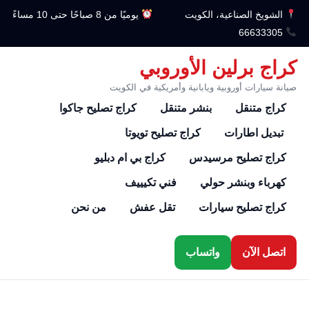
الشويخ الصناعية، الكويت
يوميًا من 8 صباحًا حتى 10 مساءً
66633305
كراج برلين الأوروبي
صيانة سيارات أوروبية ويابانية وأمريكية في الكويت
كراج متنقل
بنشر متنقل
كراج تصليح جاكوا
تبديل اطارات
كراج تصليح تويوتا
كراج تصليح مرسيدس
كراج بي ام دبليو
كهرباء وبنشر حولي
فني تكيييف
كراج تصليح سيارات
تقل عفش
من نحن
اتصل الآن
واتساب