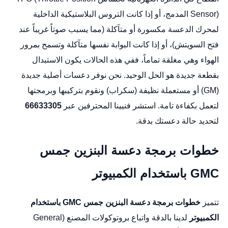
Sensor) المدمج، أو إذا كانت التروس البلاستيكية الداخلية
لمحرك الدعسة مكسورة أو متآكلة (مما يسبب صوتاً غريباً عند
فتح السويتش)، أو إذا كانت البوابة نفسها متآكلة وتسمح بمرور
الهواء وهي مغلقة تماماً، ففي هذه الحالات يكون الاستبدال
بقطعة جديدة هو الحل الوحيد. نحن نوفر دعسات أصلية جديدة
(GM) أو مستعملة نظيفة (سكراب) ونقوم بتركيبها وبرمجتها
لتعمل بكفاءة تامة. استشر فنيينا المحترفين عبر
66633305
لتحديد حالة دعستك بدقة.
خطوات برمجة دعسة البنزين جمس
GMC باستخدام الكمبيوتر
تتميز
خطوات برمجة دعسة البنزين جمس GMC باستخدام
الكمبيوتر
لدينا بالدقة واتباع بروتوكولات المصنع (General