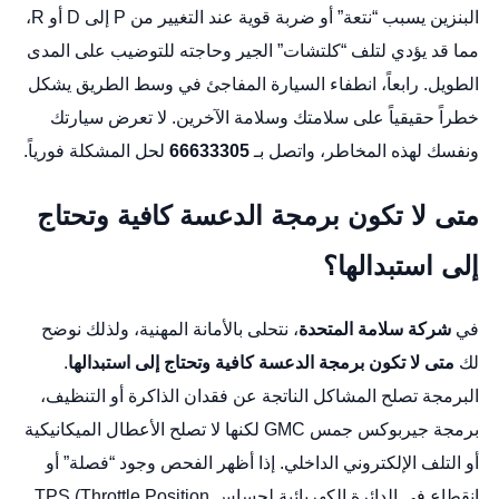
البنزين يسبب “نتعة” أو ضربة قوية عند التغيير من P إلى D أو R،
مما قد يؤدي لتلف “كلتشات” الجير وحاجته للتوضيب على المدى
الطويل. رابعاً، انطفاء السيارة المفاجئ في وسط الطريق يشكل
خطراً حقيقياً على سلامتك وسلامة الآخرين. لا تعرض سيارتك
ونفسك لهذه المخاطر، واتصل بـ
66633305
لحل المشكلة فورياً.
متى لا تكون برمجة الدعسة كافية وتحتاج
إلى استبدالها؟
في
شركة سلامة المتحدة
، نتحلى بالأمانة المهنية، ولذلك نوضح
لك
متى لا تكون برمجة الدعسة كافية وتحتاج إلى استبدالها
.
البرمجة تصلح المشاكل الناتجة عن فقدان الذاكرة أو التنظيف،
برمجة جيربوكس جمس GMC
لكنها لا تصلح الأعطال الميكانيكية
أو التلف الإلكتروني الداخلي. إذا أظهر الفحص وجود “فصلة” أو
انقطاع في الدائرة الكهربائية لحساس TPS (Throttle Position