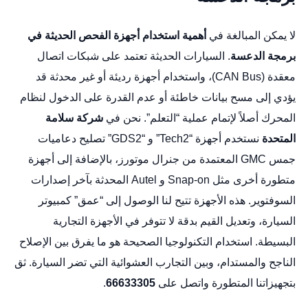
لا يمكن المبالغة في
أهمية استخدام أجهزة الفحص الحديثة في
برمجة الدعسة
. السيارات الحديثة تعتمد على شبكات اتصال
معقدة (CAN Bus)، واستخدام أجهزة رديئة أو غير محدثة قد
يؤدي إلى مسح بيانات خاطئة أو عدم القدرة على الدخول لنظام
المحرك أصلاً لإتمام عملية “التعلم”. نحن في
شركة سلامة
المتحدة
نستخدم أجهزة “Tech2” و “GDS2”
تصليح دعاميات
جمس GMC
المعتمدة من جنرال موتورز، بالإضافة إلى أجهزة
متطورة أخرى مثل Snap-on و Autel المحدثة بآخر إصدارات
السوفتوير. هذه الأجهزة تتيح لنا الوصول إلى “عمق” كمبيوتر
السيارة، وتعديل القيم بدقة لا تتوفر في الأجهزة التجارية
البسيطة. استخدام التكنولوجيا الصحيحة هو ما يفرق بين الإصلاح
الناجح والمستدام، وبين التجارب العشوائية التي تضر السيارة. ثق
بتجهيزاتنا المتطورة واتصل على
66633305
.