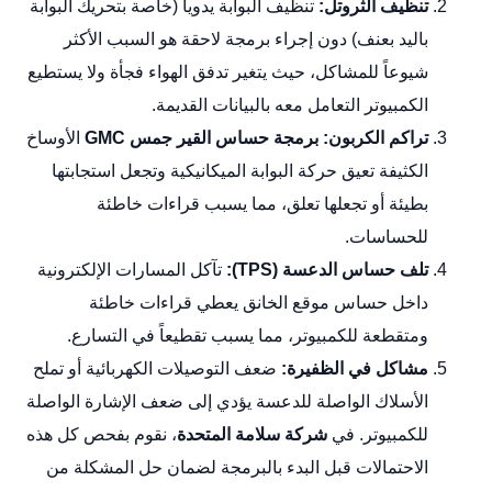
تنظيف الثروتل:
تنظيف البوابة يدوياً (خاصة بتحريك البوابة
باليد بعنف) دون إجراء برمجة لاحقة هو السبب الأكثر
شيوعاً للمشاكل، حيث يتغير تدفق الهواء فجأة ولا يستطيع
الكمبيوتر التعامل معه بالبيانات القديمة.
تراكم الكربون:
برمجة حساس القير جمس GMC
الأوساخ
الكثيفة تعيق حركة البوابة الميكانيكية وتجعل استجابتها
بطيئة أو تجعلها تعلق، مما يسبب قراءات خاطئة
للحساسات.
تلف حساس الدعسة (TPS):
تآكل المسارات الإلكترونية
داخل حساس موقع الخانق يعطي قراءات خاطئة
ومتقطعة للكمبيوتر، مما يسبب تقطيعاً في التسارع.
مشاكل في الظفيرة:
ضعف التوصيلات الكهربائية أو تملح
الأسلاك الواصلة للدعسة يؤدي إلى ضعف الإشارة الواصلة
للكمبيوتر. في
شركة سلامة المتحدة
، نقوم بفحص كل هذه
الاحتمالات قبل البدء بالبرمجة لضمان حل المشكلة من