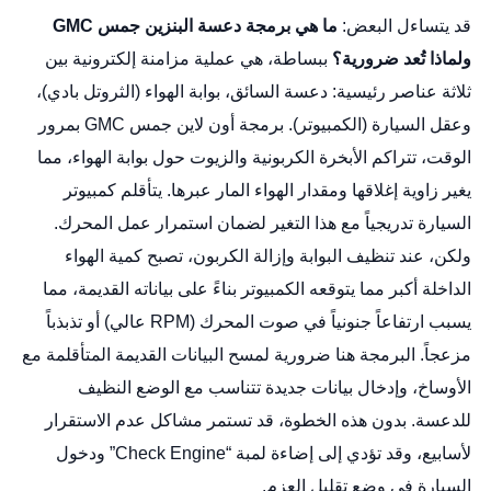
قد يتساءل البعض:
ما هي برمجة دعسة البنزين جمس GMC
ولماذا تُعد ضرورية؟
ببساطة، هي عملية مزامنة إلكترونية بين
ثلاثة عناصر رئيسية: دعسة السائق، بوابة الهواء (الثروتل بادي)،
وعقل السيارة (الكمبيوتر).
برمجة أون لاين جمس GMC
بمرور
الوقت، تتراكم الأبخرة الكربونية والزيوت حول بوابة الهواء، مما
يغير زاوية إغلاقها ومقدار الهواء المار عبرها. يتأقلم كمبيوتر
السيارة تدريجياً مع هذا التغير لضمان استمرار عمل المحرك.
ولكن، عند تنظيف البوابة وإزالة الكربون، تصبح كمية الهواء
الداخلة أكبر مما يتوقعه الكمبيوتر بناءً على بياناته القديمة، مما
يسبب ارتفاعاً جنونياً في صوت المحرك (RPM عالي) أو تذبذباً
مزعجاً. البرمجة هنا ضرورية لمسح البيانات القديمة المتأقلمة مع
الأوساخ، وإدخال بيانات جديدة تتناسب مع الوضع النظيف
للدعسة. بدون هذه الخطوة، قد تستمر مشاكل عدم الاستقرار
لأسابيع، وقد تؤدي إلى إضاءة لمبة “Check Engine” ودخول
السيارة في وضع تقليل العزم.