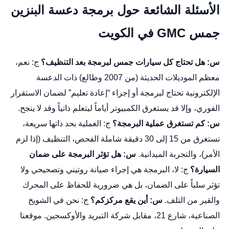
الأسئلة الشائعة حول برمجة دعسة البنزين
جمس GMC في الكويت
س: هل تحتاج كل سيارات جمس لبرمجة بعد التنظيف؟
ج: نعم،
معظم الموديلات الحديثة (من 2007 وطالع) ذات الدعسة
الإلكترونية تحتاج لبرمجة أو إجراء “إعادة تعليم” لضمان الاستقرار
الفوري، وإلا قد يستغرق الكمبيوتر أياماً ليتعلم ذاتياً وقد لا ينجح.
س: كم تستغرق عملية البرمجة؟
ج: العملية بحد ذاتها سريعة،
تستغرق من 15 إلى 30 دقيقة شاملة الفحص، التنظيف (إذا لزم
الأمر)، والتجربة الميدانية.
س: هل تؤثر البرمجة على ضمان
السيارة؟
ج: لا، البرمجة هي إجراء صيانة روتيني وتصحيحي ولا
تؤثر سلباً على الضمان، بل هي ضرورية للحفاظ على المحرك
والقير من التلف.
س: أين يقع مركزكم؟
ج: نحن في الشويخ
الصناعية، شارع 21، مقابل شركة التبريد والأوكسجين.
موقعنا