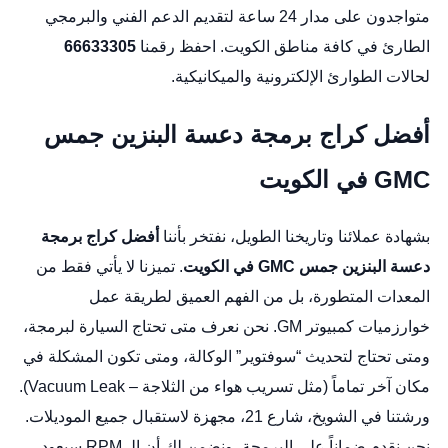
متواجدون على مدار 24 ساعة لتقديم الدعم الفني والبرمجي
الطارئ في كافة مناطق الكويت. احفظ رقمنا
66633305
لحالات الطوارئ الإلكترونية والميكانيكية.
أفضل كراج برمجة دعسة البنزين جمس
GMC في الكويت
بشهادة عملائنا وتاريخنا الطويل، نفتخر بأننا
أفضل كراج برمجة
دعسة البنزين جمس GMC في الكويت
. تميزنا لا يأتي فقط من
المعدات المتطورة، بل من الفهم العميق لطريقة عمل
خوارزميات كمبيوتر GM. نحن نعرف متى تحتاج السيارة لبرمجة،
ومتى تحتاج لتحديث “سوفتوير” الوكالة، ومتى تكون المشكلة في
مكان آخر تماماً (مثل تسريب هواء من الثلاجة – Vacuum Leak).
ورشتنا في الشويخ، شارع 21، مجهزة لاستقبال جميع الموديلات.
نحن نقدم ضماناً على البرمجة، ونضمن لك أن الـ RPM سيعود