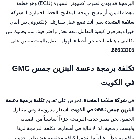
البرمجة قد يؤدي لضرب كمبيوتر السيارة (ECU) وهو قطعة
باهظة الثمن، أو مسح برمجة المفاتيح بالخطأ. اختيارك لـ
شركة
سلامة المتحدة
يعني أنك تضع عقل سيارتك الإلكتروني بين أيدي
خبراء يعرفون كيفية التعامل معه بحذر واحترافية، مما يحميك من
تكاليف باهظة ناتجة عن أخطاء الهواة. اتصل بالمتخصصين على
.
66633305
تكلفة برمجة دعسة البنزين جمس GMC
في الكويت
في
شركة سلامة المتحدة
، نحرص على تقديم
تكلفة برمجة دعسة
البنزين جمس GMC في الكويت
بأسعار مدروسة وفي متناول
الجميع. نحن نعتبر خدمة البرمجة جزءاً أساسياً من الصيانة
وليست رفاهية، لذا لا نبالغ في أسعارها. تكلفة البرمجة لدينا
تنافسية جداً، وغالباً ما نقدمها كباقة مخفضة عند طلب خدمة