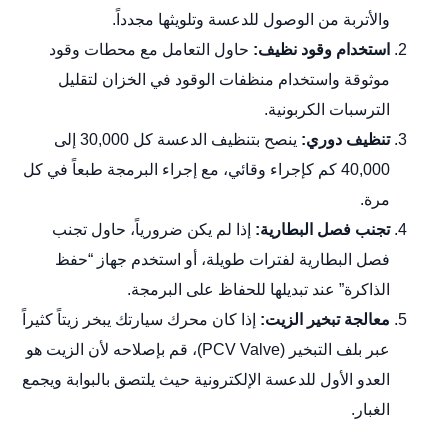
والأتربة من الوصول للدعسة وتلويثها مجدداً.
استخدام وقود نظيف:
حاول التعامل مع محطات وقود
موثوقة واستخدام منظفات الوقود في الخزان لتقليل
الترسبات الكربونية.
تنظيف دوري:
ينصح بتنظيف الدعسة كل 30,000 إلى
40,000 كم كإجراء وقائي، مع إجراء البرمجة طبعاً في كل
مرة.
تجنب فصل البطارية:
إذا لم يكن ضرورياً، حاول تجنب
فصل البطارية لفترات طويلة، أو استخدم جهاز “حفظ
الذاكرة” عند تبديلها للحفاظ على البرمجة.
معالجة تبخير الزيت:
إذا كان محرك سيارتك يبخر زيتاً كثيراً
عبر بلف التبخير (PCV Valve)، قم بإصلاحه لأن الزيت هو
العدو الأول للدعسة الإلكترونية حيث يلتصق بالبوابة ويجمع
الغبار.