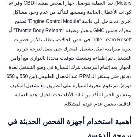
Motors). تبدأ العملية بتوصيل جهاز الفحص بمنفذ OBDII وقراءة
كودات الأعطال الحالية ومسحها للتأكد من عدم وجود مشاكل
أخرى. ثم ندخل إلى قائمة “Engine Control Module”
تصليح
محرك جمس GMC
ونختار وظيفة “Throttle Body Relearn” أو
“Idle Learn Reset”. في بعض الحالات، يتطلب الأمر خطوات
يدوية متزامنة (مثل تشغيل المحرك حتى يصل لدرجة حرارة
التشغيل، ثم إطفاءه وتشغيله بتوقيت محدد) بالتوازي مع أوامر
الجهاز. بعد إتمام البرمجة، نترك السيارة في وضع التشغيل لعدة
دقائق حتى يستقر الـ RPM عند المعدل الطبيعي (بين 550 و 650
دورة)، ثم نقوم بتجربة السيارة على الطريق مع تشغيل المكيف
وتعشيق الجير للتأكد من ثبات الأداء تحت الحمل. هذه العملية
الدقيقة تضمن عدم عودة المشكلة.
أهمية استخدام أجهزة الفحص الحديثة في
برمجة الدعسة