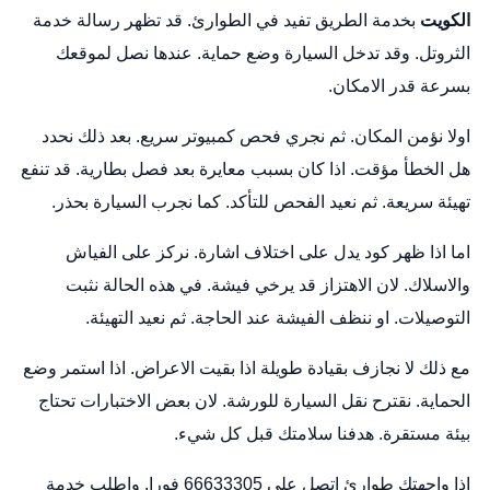
الكويت
بخدمة الطريق تفيد في الطوارئ. قد تظهر رسالة خدمة
الثروتل. وقد تدخل السيارة وضع حماية. عندها نصل لموقعك
بسرعة قدر الامكان.
اولا نؤمن المكان. ثم نجري فحص كمبيوتر سريع. بعد ذلك نحدد
هل الخطأ مؤقت. اذا كان بسبب معايرة بعد فصل بطارية. قد تنفع
تهيئة سريعة. ثم نعيد الفحص للتأكد. كما نجرب السيارة بحذر.
اما اذا ظهر كود يدل على اختلاف اشارة. نركز على الفياش
والاسلاك. لان الاهتزاز قد يرخي فيشة. في هذه الحالة نثبت
التوصيلات. او ننظف الفيشة عند الحاجة. ثم نعيد التهيئة.
مع ذلك لا نجازف بقيادة طويلة اذا بقيت الاعراض. اذا استمر وضع
الحماية. نقترح نقل السيارة للورشة. لان بعض الاختبارات تحتاج
بيئة مستقرة. هدفنا سلامتك قبل كل شيء.
اذا واجهتك طوارئ اتصل على 66633305 فورا. واطلب خدمة