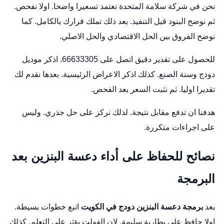
نحن في شركة سلامة المتحدة نعتمد تسعيرا واضحا. اولا نفحص.
ثم نوضح البنود قبل التنفيذ. بعد ذلك تملك قرارك بالكامل. كما
نوضح الفروق بين الحل الاقتصادي والحل الاصلي.
للحصول على تقدير دقيق اتصل على 66633305. اذكر موديل
دودج وسنة الصنع. كذلك اذكر الاعراض الرئيسية. بعدها نقدم لك
تقديرا اوليا. ثم نثبت السعر بعد الفحص.
هدفنا ان تدفع مقابل نتيجة. لذلك نركز على حل جذري. وليس
على اجراءات متكررة.
نصائح للحفاظ على أداء دعسة البنزين بعد
البرمجة
بعد
برمجة دعسة البنزين دودج في الكويت
اتبع خطوات بسيطة.
اولا حافظ على بطارية سليمة. لان الفولت يؤثر على التعلم. كذلك