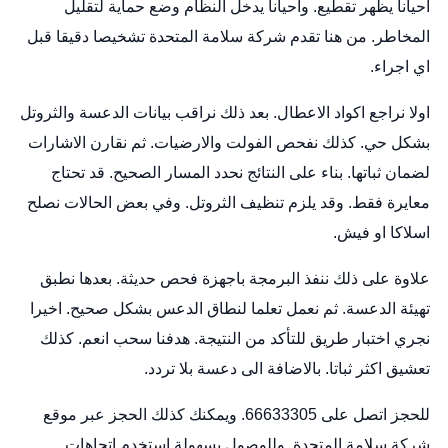
احيانا يظهر تقطيع. واحيانا يدخل النظام وضع حماية لتقليل
المخاطر. من هنا تقدم شركة سلامة المتحدة تشخيصا دقيقا قبل
اي اجراء.
اولا نراجع اكواد الاعطال. بعد ذلك نراقب بيانات الدعسة والثروتل
بشكل حي. كذلك نفحص الفولت والارضيات. ثم نقارن الاشارات
لضمان ثباتها. بناء على النتائج نحدد المسار الصحيح. قد تحتاج
معايرة فقط. وقد يلزم تنظيف الثروتل. وفي بعض الحالات نصلح
اسلاكا او فيش.
علاوة على ذلك ننفذ البرمجة باجهزة فحص حديثة. بعدها نطبق
تهيئة الدعسة. ثم نعمل تعلما لنطاق الدعس بشكل صحيح. اخيرا
نجري اختبار طريق للتأكد من النتيجة. هدفنا سحب انعم. كذلك
تعشيق اكثر ثباتا. بالاضافة الى دعسة بلا تردد.
للحجز اتصل على 66633305. ويمكنك كذلك الحجز عبر
موقع
شركة سلامة المتحدة
. وللوصول بسهولة استخدم
اتجاهات