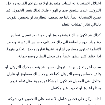
اختلال الاستجابة له اسباب متعددة. اولا قد يتراكم الكربون داخل
الثروتل. عندها يلتصق صمام الهواء قليلا. لذلك يتغير الخمول. كما
تصبح الاستجابة ابطأ. ثانيا قد تضعف البطارية. او ينخفض الفولت.
بالتالي تتاثر عمليات التعلم.
كذلك قد تكون هناك فيشة رخوة. او رطوبة بعد غسيل.
تصليح
دعاميات دودج
اضافة الى ذلك قد يتلف حساس الدعسة. وبعض
الانظمة تحتوي مسارين اشارة. عندها تقارن وحدة التحكم بينهما.
اذا اختلفا كثيرا يظهر خطأ. وقد يدخل النظام وضع حماية.
سبب اخر يتعلق ببوابة الثروتل نفسها. قد يتعب محرك الثروتل. او
يتلف حساس وضع الثروتل. كما قد يوجد سلك مقطوع. او عازل
متاكل. في المقابل قد تكون المشكلة برمجية. مثل تعلم قديم
يحتاج اعادة. او تحديث غير مكتمل.
لذلك نركز على فحص شامل. لا نعتمد على التخمين. في شركة