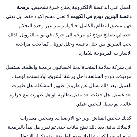
العمل على الدعسة الالكترونية يحتاج خبرة تشخيص.
برمجة
دعسة البنزين دودج في الكويت
لا تعني مسح اكواد فقط. بل تعني
فهم منطق النظام بالكامل. فالاوامر تمر عبر وحدة التحكم.
اخصائي تصليح دودج
ثم تترجم الى حركة في بوابة الثروتل. لذلك
يجب التفريق بين خلل دعسة وخلل ثروتل. كما يجب مراجعة
الاشارات المزدوجة للامان.
في شركة سلامة المتحدة لدينا اخصائيون برمجة وانظمة. نستقبل
موديلات دودج الشائعة داخل ورشة الشويخ. اولا نستمع لوصف
العميل. بعد ذلك نسال عن ظروف ظهور المشكلة. هل ظهرت
بعد غسيل. هل حدثت بعد تبديل بطارية. او هل ظهرت مع حرارة
عالية. ثم ننتقل لفحص عملي.
كذلك نفحص الفياش. ونراجع الارضيات. ونفحص مسارات
الاسلاك بدقة. بعد ذلك نفتح بيانات حية. ثم نقرر هل نبدأ بالبرمجة.
او نصلح سببا كهربائيا اولا. بهذه الطريقة نمنع تكرار الاعطال.