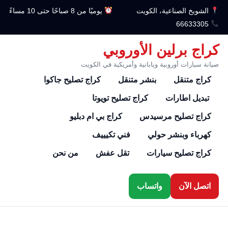
الشويخ الصناعية، الكويت
يوميًا من 8 صباحًا حتى 10 مساءً
66633305
كراج برلين الأوروبي
صيانة سيارات أوروبية ويابانية وأمريكية في الكويت
كراج متنقل
بنشر متنقل
كراج تصليح جاكوا
تبديل اطارات
كراج تصليح تويوتا
كراج تصليح مرسيدس
كراج بي ام دبليو
كهرباء وبنشر حولي
فني تكيييف
كراج تصليح سيارات
تقل عفش
من نحن
اتصل الآن
واتساب