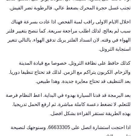
تجنب غسل حجرة المحرك بضغط عالي. فالرطوبة تضر الفيش.
اخلال الايام الاولى راقب لمبة الفحص. اذا عادت بسرعة فهناك
سبب لم يعالج. لذلك اطلب مراجعة سريعة. كما ننصح بتغيير فلتر
الهواء في وقته. لان انسداد الفلتر يربك تدفق الهواء. بالتالي تتغير
استجابة الثروتل.
كذلك حافظ على نظافة الثروتل. خصوصا مع قيادة المدينة
والزحام. الكربون يتراكم مع الزمن. لذلك قد تحتاج تنظيفا دوريا.
بعد التنظيف قد تحتاج معايرة جديدة. وهذا طبيعي.
بعد البرمجة قد قدنا السيارة بهدوء في البداية. اعط النظام فرصة
للتعلم. لا تضغط دعسة كاملة مباشرة. ثم ارفع الحمل تدريجيا.
بهذه الطريقة تستقر القراءة بشكل افضل.
اذا احتجت استشارة اتصل على 66633305. وسنوجهك لنصيحة