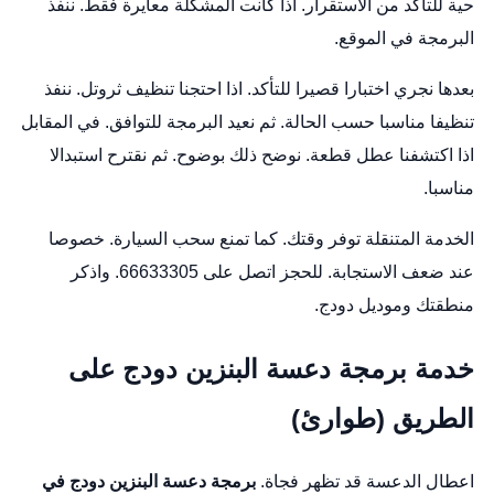
حية للتأكد من الاستقرار. اذا كانت المشكلة معايرة فقط. ننفذ
البرمجة في الموقع.
بعدها نجري اختبارا قصيرا للتأكد. اذا احتجنا تنظيف ثروتل. ننفذ
تنظيفا مناسبا حسب الحالة. ثم نعيد البرمجة للتوافق. في المقابل
اذا اكتشفنا عطل قطعة. نوضح ذلك بوضوح. ثم نقترح استبدالا
مناسبا.
الخدمة المتنقلة توفر وقتك. كما تمنع سحب السيارة. خصوصا
عند ضعف الاستجابة. للحجز اتصل على 66633305. واذكر
منطقتك وموديل دودج.
خدمة برمجة دعسة البنزين دودج على
الطريق (طوارئ)
اعطال الدعسة قد تظهر فجاة.
برمجة دعسة البنزين دودج في