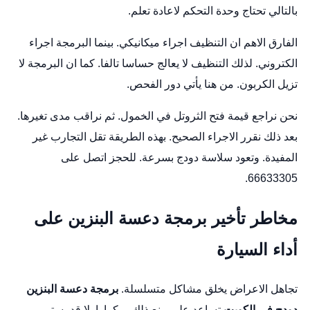
بالتالي تحتاج وحدة التحكم لاعادة تعلم.
الفارق الاهم ان التنظيف اجراء ميكانيكي. بينما البرمجة اجراء
الكتروني. لذلك التنظيف لا يعالج حساسا تالفا. كما ان البرمجة لا
تزيل الكربون. من هنا يأتي دور الفحص.
نحن نراجع قيمة فتح الثروتل في الخمول. ثم نراقب مدى تغيرها.
بعد ذلك نقرر الاجراء الصحيح. بهذه الطريقة تقل التجارب غير
المفيدة. وتعود سلاسة دودج بسرعة. للحجز اتصل على
66633305.
مخاطر تأخير برمجة دعسة البنزين على
أداء السيارة
تجاهل الاعراض يخلق مشاكل متسلسلة.
برمجة دعسة البنزين
دودج في الكويت
تساعد على منع ذلك مبكرا. اولا قد يستمر