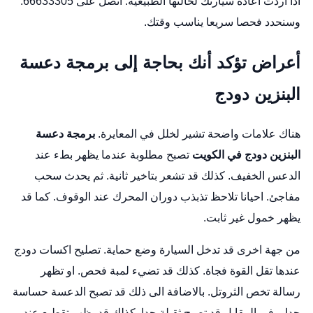
اذا اردت اعادة سيارتك لحالتها الطبيعية. اتصل على 66633305.
وسنحدد فحصا سريعا يناسب وقتك.
أعراض تؤكد أنك بحاجة إلى برمجة دعسة
البنزين دودج
هناك علامات واضحة تشير لخلل في المعايرة.
برمجة دعسة
البنزين دودج في الكويت
تصبح مطلوبة عندما يظهر بطء عند
الدعس الخفيف. كذلك قد تشعر بتاخير ثانية. ثم يحدث سحب
مفاجئ. احيانا تلاحظ تذبذب دوران المحرك عند الوقوف. كما قد
يظهر خمول غير ثابت.
من جهة اخرى قد تدخل السيارة وضع حماية.
تصليح اكسات دودج
عندها تقل القوة فجاة. كذلك قد تضيء لمبة فحص. او تظهر
رسالة تخص الثروتل. بالاضافة الى ذلك قد تصبح الدعسة حساسة
جدا. وفي المقابل قد تصبح ثقيلة جدا. كذلك قد يظهر تقطيع عند