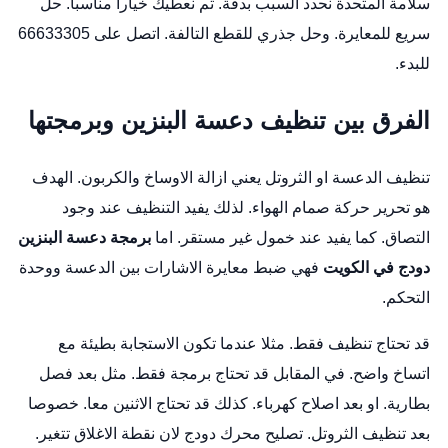
سلامة المتحدة نحدد السبب بدقة. ثم نعطيك خيارا مناسبا. حل
سريع للمعايرة. وحل جذري للقطع التالفة. اتصل على 66633305
للبدء.
الفرق بين تنظيف دعسة البنزين وبرمجتها
تنظيف الدعسة او الثروتل يعني ازالة الاوساخ والكربون. الهدف
هو تحرير حركة صمام الهواء. لذلك يفيد التنظيف عند وجود
التصاق. كما يفيد عند خمول غير مستقر. اما
برمجة دعسة البنزين
دودج في الكويت
فهي ضبط معايرة الاشارات بين الدعسة ووحدة
التحكم.
قد تحتاج تنظيف فقط. مثلا عندما تكون الاستجابة بطيئة مع
اتساخ واضح. في المقابل قد تحتاج برمجة فقط. مثل بعد فصل
بطارية. او بعد اصلاح كهرباء. كذلك قد تحتاج الاثنين معا. خصوصا
بعد تنظيف الثروتل.
تصليح محرك دودج
لان نقطة الاغلاق تتغير.