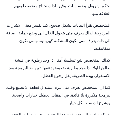
تحكم. وثروتل. وحساسات. وقير. لذلك تحتاج متخصصا يفهم
العلاقة بينها.
المتخصص يقرأ البيانات بشكل صحيح. كما يفسر معنى الاشارات
المزدوجة. لذلك يعرف متى يتحول الخلل الى وضع حماية. اضافة
الى ذلك يعرف متى تكون المشكلة كهربائية. ومتى تكون
ميكانيكية.
كذلك المتخصص يتبع تسلسلا آمنا. اذا وجد رطوبة في فيشة
يعالجها اولا. اذا وجد بطارية ضعيفة يدعمها. ثم ينفذ البرمجة بعد
الاستقرار. بهذه الطريقة يقل رجوع العطل.
كما ان المتخصص يعرف متى يلزم استبدال قطعة. لا يضيع وقتك
ببرمجة متكررة بلا فائدة. في المقابل يعطيك خيارات واضحة.
ويشرح لك سبب كل خيار.
شركة سلامة المتحدة تقدم هذا التخصص بخبرة عملية. للحجز