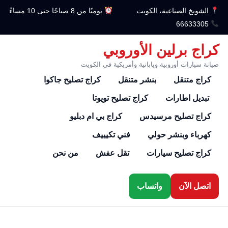
الشويخ الصناعية، الكويت
يوميًا من 8 صباحًا حتى 10 مساءً
66633305
كراج برلين الأوروبي
صيانة سيارات أوروبية ويابانية وأمريكية في الكويت
كراج متنقل
بنشر متنقل
كراج تصليح جاكوا
تبديل اطارات
كراج تصليح تويوتا
كراج تصليح مرسيدس
كراج بي ام دبليو
كهرباء وبنشر حولي
فني تكيييف
كراج تصليح سيارات
تقل عفش
من نحن
اتصل الآن
واتساب