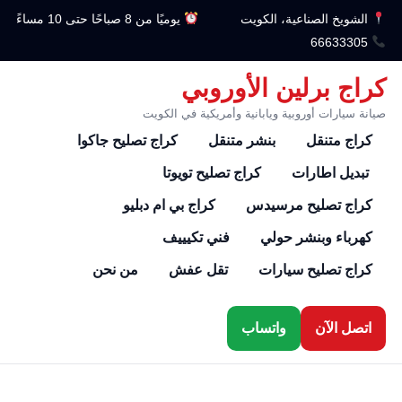
الشويخ الصناعية، الكويت
يوميًا من 8 صباحًا حتى 10 مساءً
66633305
كراج برلين الأوروبي
صيانة سيارات أوروبية ويابانية وأمريكية في الكويت
كراج متنقل
بنشر متنقل
كراج تصليح جاكوا
تبديل اطارات
كراج تصليح تويوتا
كراج تصليح مرسيدس
كراج بي ام دبليو
كهرباء وبنشر حولي
فني تكيييف
كراج تصليح سيارات
تقل عفش
من نحن
اتصل الآن
واتساب