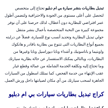
تبديل بطاريات بنشر سيارة بي ام دبليو
تحتاج إلى متخصص
لتحصل على أعلى مستوى من الجودة والاحترافية ولتضمن أطول
عمر افتراضي للبطارية دون أعطال، لذلك حرصنا على أن نوفر
مجموعة كبيرة من النخبة المتخصصة بأعمال
بنشر متنقل
حولي
تبديل البطارية وتحديد أنسب نوع للسيارة، فضلاً عن درايته
بجميع أنواع البطاريات التى تتنوع بين بطارية باقادر و هانكوك
واوبتيما و باناسونيك و أشداء ونابا ديوراسيل ونابا وغيرها من
البطاريات، وبالتالي يمكنك الاستفسار عن حالة بطارية سيارتك
وما تحتاج إليه وتكلفة الخدمة الشاملة من عمالة وقطع غيار
عقب الإنتهاء من خدمة الفحص، كما نمتلك اسطول من السيارات
الجاهزة لسحب سيارتك من أي مكان لصيانتها داخل ورش العمل.
كراج تبديل بطاريات سيارات بي ام دبليو
كراج تبديل بطاريات سيارات بي ام دبليو
يساعدك على تغيير