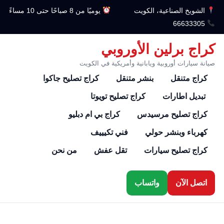
الشويخ الصناعية، الكويت
يوميًا من 8 صباحًا حتى 10 مساءً
66633305
كراج برلين الأوروبي
صيانة سيارات أوروبية ويابانية وأمريكية في الكويت
كراج متنقل
بنشر متنقل
كراج تصليح جاكوا
تبديل اطارات
كراج تصليح تويوتا
كراج تصليح مرسيدس
كراج بي ام دبليو
كهرباء وبنشر حولي
فني تكيييف
كراج تصليح سيارات
تقل عفش
من نحن
اتصل الآن
واتساب