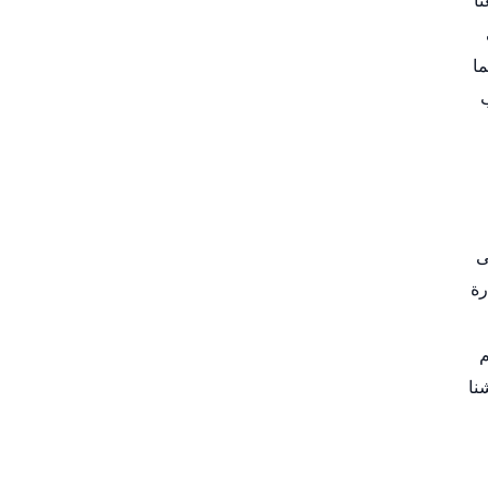
ا
ما
 على
رة
م
نا