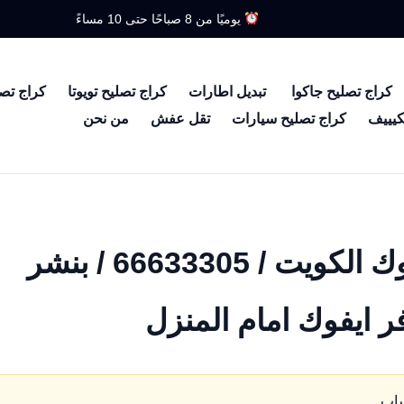
يوميًا من 8 صباحًا حتى 10 مساءً
كراج تصليح جاكوا
تبديل اطارات
كراج تصليح تويوتا
كراج تص
كيييف
كراج تصليح سيارات
تقل عفش
من نحن
بطارية سيارة رنج روفر ايفوك الكويت / 66633305 / بنشر
ر ايفوك امام المنزل
ساب.