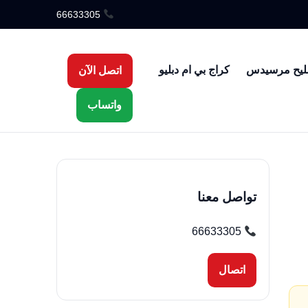
66633305
ليح مرسيدس
كراج بي ام دبليو
اتصل الآن
واتساب
تواصل معنا
66633305
اتصال