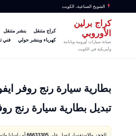
الشويخ الصناعية، الكويت
كراج برلين
كراج متنقل
بنشر متنقل
الأوروبي
كهرباء وبنشر حولي
فني ت
صيانة سيارات أوروبية ويابانية
وأمريكية في الكويت
تبديل بطارية سيارة رنج روف
للحجز والاستفسار اتصل على
66633305
أو راسلنا وات