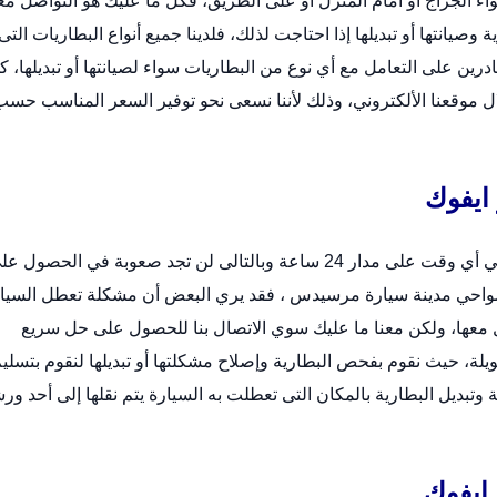
 الجراج أو أمام المنزل أو على الطريق، فكل ما عليك هو التواصل معن
انتها أو تبديلها إذا احتاجت لذلك، فلدينا جميع أنواع البطاريات التى
ادرين على التعامل مع أي نوع من البطاريات سواء لصيانتها أو تبديلها، ك
ال
موقعنا الألكتروني
، وذلك لأننا نسعى نحو توفير السعر المناسب حسب
ايفوك
خدمة تركيب بطارية سيارة رنج روفر ايفوك متوفرة لك في أي وقت على مدار 24 ساعة وبالتالى لن تجد صعوبة في الحصول
احي مدينة سيارة مرسيدس ، فقد يري البعض أن مشكلة تعطل السيا
ل معها، ولكن معنا ما عليك سوي الاتصال بنا للحصول على حل سريع
ة، حيث نقوم بفحص البطارية وإصلاح مشكلتها أو تبديلها لنقوم بتسلي
ديل البطارية بالمكان التى تعطلت به السيارة يتم نقلها إلى أحد ورش
ايفوك