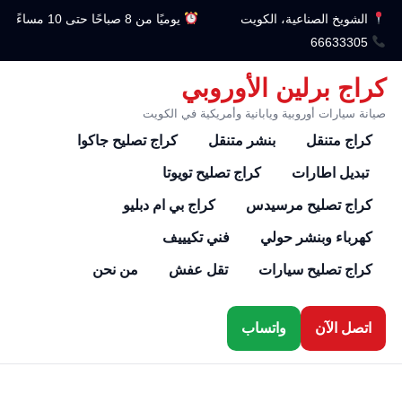
الشويخ الصناعية، الكويت
يوميًا من 8 صباحًا حتى 10 مساءً
66633305
كراج برلين الأوروبي
صيانة سيارات أوروبية ويابانية وأمريكية في الكويت
كراج متنقل
بنشر متنقل
كراج تصليح جاكوا
تبديل اطارات
كراج تصليح تويوتا
كراج تصليح مرسيدس
كراج بي ام دبليو
كهرباء وبنشر حولي
فني تكيييف
كراج تصليح سيارات
تقل عفش
من نحن
اتصل الآن
واتساب