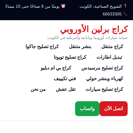
الشويخ الصناعية، الكويت
يوميًا من 8 صباحًا حتى 10 مساءً
66633305
كراج برلين الأوروبي
صيانة سيارات أوروبية ويابانية وأمريكية في الكويت
كراج متنقل
بنشر متنقل
كراج تصليح جاكوا
تبديل اطارات
كراج تصليح تويوتا
كراج تصليح مرسيدس
كراج بي ام دبليو
كهرباء وبنشر حولي
فني تكيييف
كراج تصليح سيارات
تقل عفش
من نحن
اتصل الآن
واتساب