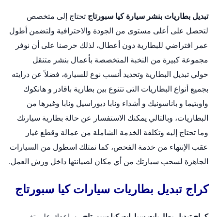
تبديل بطاريات بنشر سيارة كيا سبورتاج
تحتاج إلى متخصص
لتحصل على أعلى مستوى من الجودة والاحترافية ولتضمن أطول
عمر افتراضي للبطارية دون أعطال، لذلك حرصنا على أن نوفر
مجموعة كبيرة من النخبة المتخصصة بأعمال
بنشر متنقل
حولي
تبديل البطارية وتحديد أنسب نوع للسيارة، فضلاً عن درايته
بجميع أنواع البطاريات التى تتنوع بين بطارية باقادر و هانكوك
واوبتيما و باناسونيك و أشداء ونابا ديوراسيل ونابا وغيرها من
البطاريات، وبالتالي يمكنك الاستفسار عن حالة بطارية سيارتك
وما تحتاج إليه وتكلفة الخدمة الشاملة من عمالة وقطع غيار
عقب الإنتهاء من خدمة الفحص، كما نمتلك اسطول من السيارات
الجاهزة لسحب سيارتك من أي مكان لصيانتها داخل ورش العمل.
كراج تبديل بطاريات سيارات كيا سبورتاج
كراج تبديل بطاريات سيارات كيا سبورتاج
يساعدك على تغيير