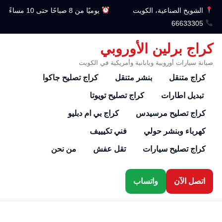
الشويخ الصناعية، الكويت
يوميًا من 8 صباحًا حتى 10 مساءً
66633305
كراج برلين الأوروبي
صيانة سيارات أوروبية ويابانية وأمريكية في الكويت
كراج متنقل
بنشر متنقل
كراج تصليح جاكوا
تبديل اطارات
كراج تصليح تويوتا
كراج تصليح مرسيدس
كراج بي ام دبليو
كهرباء وبنشر حولي
فني تكيييف
كراج تصليح سيارات
تقل عفش
من نحن
اتصل الآن
واتساب