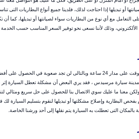
راج أو أمام المنزل أو على الطريق، فكل ما عليك هو التواصل معنا عل
ا أو تبديلها إذا احتاجت لذلك، فلدينا جميع أنواع البطاريات التى تنا
لى التعامل مع أي نوع من البطاريات سواء لصيانتها أو تبديلها، كما أن تك
الألكتروني
، وذلك لأننا نسعى نحو توفير السعر المناسب حسب الخدمة
خدمة تركيب بطارية سيارة لاند كروزر متوفرة لك في أي وقت على مدار 24 ساعة وبالتالى لن تجد صعوبة في الحصول على 
ينة سيارة مرسيدس ، فقد يري البعض أن مشكلة تعطل السيارة إثر ن
 ولكن معنا ما عليك سوي الاتصال بنا للحصول على حل سريع ومثالي لت
فحص البطارية وإصلاح مشكلتها أو تبديلها لنقوم بتسليم السيارة لك ف
المكان التى تعطلت به السيارة يتم نقلها إلى أحد ورشنا الخاصة.