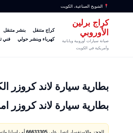
الشويخ الصناعية، الكويت
كراج برلين
كراج متنقل
بنشر متنقل
الأوروبي
كهرباء وبنشر حولي
فني ت
صيانة سيارات أوروبية ويابانية
وأمريكية في الكويت
بطارية سيارة لاند كروزر ام
للحجز والاستفسار اتصل على
66633305
أو راسلنا وات