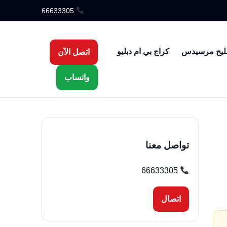
66633305
ليح مرسيدس
كراج بي ام دبليو
اتصل الآن
واتساب
تواصل معنا
66633305
اتصال