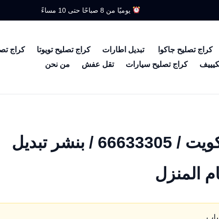
يوميًا من 8 صباحًا حتى 10 مساءً
كراج تصليح جاكوا
تبديل اطارات
كراج تصليح تويوتا
كراج تص
كيييف
كراج تصليح سيارات
تقل عفش
من نحن
بطارية سيارة لاند كروزر الكويت / 66633305 / بنشر تبديل
ام المنزل
ساب.