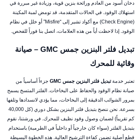
دخان أسود من العادم ورائحة بنزين قوية، وزيادة غير مبررة في
استهلاك الوقود. في الحالات المتقدمة، قد تومض لمبة المكينة
(Check Engine) مع أكواد تشير إلى “Misfire” أو خلل في نظام
الوقود. إذا لاحظت أياً من هذه العلامات، اتصل بنا فوراً للفحص.
تبديل فلتر البنزين جمس GMC – صيانة
وقائية للمحرك
تعتبر خدمة
تبديل فلتر البنزين جمس GMC
جزءاً أساسياً من
صيانة نظام الوقود والحفاظ على البخاخات. الفلتر المتسخ يسمح
بمرور الشوائب الدقيقة إلى البخاخات، مما يؤدي لانسدادها وتلفها
بسرعة. نحن ننصح بتبديل فلتر البنزين بشكل دوري (كل 40,000
كم تقريباً) لضمان وصول وقود نظيف للمحرك. في ورشتنا، نقوم
بتبديل الفلتر (سواء كان خارجياً أو داخلياً في الطرمبة) باستخدام
قطع أصلية تضمن كفاءة الترشيح العالية. هذه الخطوة البسيطة