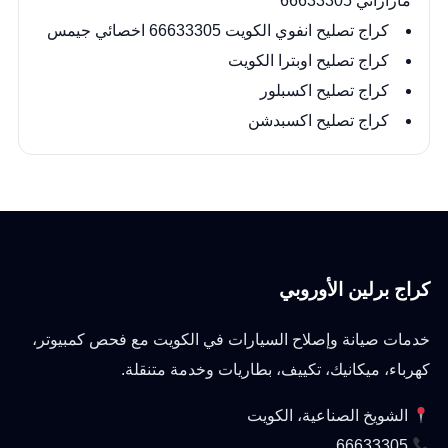
مازاراتي 66633305
كراج تصليح انفوي الكويت 66633305 اخصائي جيمس
كراج تصليح اوبترا الكويت
كراج تصليح اكسبلور
كراج تصليح اكسبدشن
كراج برلين الأوروبي
خدمات صيانة وإصلاح السيارات في الكويت مع فحص كمبيوتر،
كهرباء، ميكانيك، تكييف، بطاريات وخدمة متنقلة.
الشويخ الصناعية، الكويت
66633305