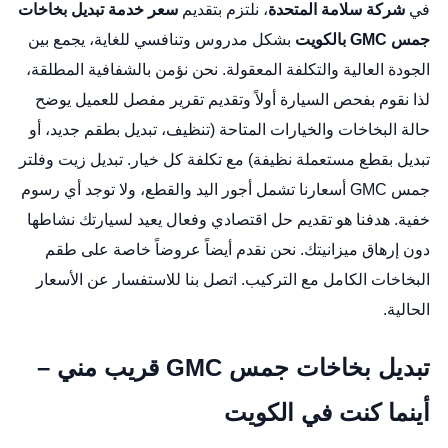
في
شركة سلامة المتحدة
، نلتزم بتقديم
سعر خدمة تبديل بخاخات
جمس GMC بالكويت
بشكل مدروس وتنافسي للغاية، يجمع بين
الجودة العالية والتكلفة المعقولة. نحن نؤمن بالشفافية المطلقة،
لذا نقوم بفحص السيارة أولاً وتقديم تقرير مفصل للعميل يوضح
حالة البخاخات والخيارات المتاحة (تنظيف، تبديل بطقم جديد، أو
تبديل بقطع مستعملة نظيفة) مع تكلفة كل خيار.
تبديل زيت وفلتر
جمس GMC
أسعارنا تشمل أجور اليد والقطع، ولا توجد أي رسوم
خفية. هدفنا هو تقديم حل اقتصادي وفعال يعيد لسيارتك نشاطها
دون إرهاق ميزانيتك. نحن نقدم أيضاً عروضاً خاصة على طقم
البخاخات الكامل مع التركيب. اتصل بنا للاستفسار عن الأسعار
الحالية.
تبديل بخاخات جمس GMC قريب مني –
أينما كنت في الكويت