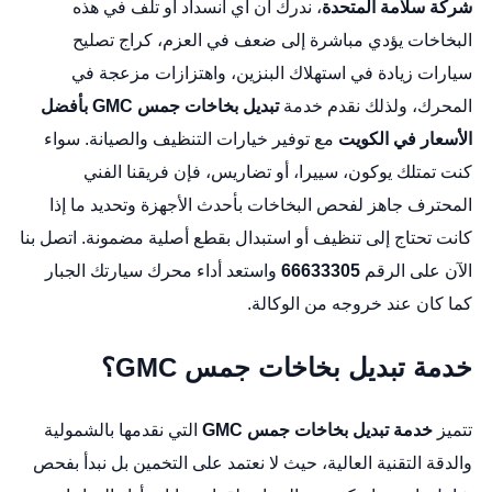
شركة سلامة المتحدة
، ندرك أن أي انسداد أو تلف في هذه
البخاخات يؤدي مباشرة إلى ضعف في العزم،
كراج تصليح
سيارات
زيادة في استهلاك البنزين، واهتزازات مزعجة في
المحرك، ولذلك نقدم خدمة
تبديل بخاخات جمس GMC بأفضل
الأسعار في الكويت
مع توفير خيارات التنظيف والصيانة. سواء
كنت تمتلك يوكون، سييرا، أو تضاريس، فإن فريقنا الفني
المحترف جاهز لفحص البخاخات بأحدث الأجهزة وتحديد ما إذا
كانت تحتاج إلى تنظيف أو استبدال بقطع أصلية مضمونة. اتصل بنا
الآن على الرقم
66633305
واستعد أداء محرك سيارتك الجبار
كما كان عند خروجه من الوكالة.
خدمة تبديل بخاخات جمس GMC؟
تتميز
خدمة تبديل بخاخات جمس GMC
التي نقدمها بالشمولية
والدقة التقنية العالية، حيث لا نعتمد على التخمين بل نبدأ بفحص