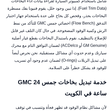
شامل باستخدام كمبيوتر السيارة لقراءة بيانات أداء البخاخات
(Fuel Trim Data). إذا تبين وجود خلل، يقوم فنيونا بفك مسطرة
البخاخات بحذر، وفحص كل بخاخ على حدة باستخدام جهاز اختبار
التدفق (Flow Bench)
اخصائي جمس GMC
للتأكد من نمط
الرش وكمية الوقود المضخوخة. في حال كان التلف غير قابل
للإصلاح بالتنظيف، نقوم باستبدال البخاخات بقطع غيار أصلية
(GM Genuine أو ACDelco) لضمان التوافق التام مع محرك
سيارتك وعدم حدوث أي مشاكل مستقبلية. نحن نحرص أيضاً
على تبديل الربلات (O-rings) لضمان عدم وجود أي تسريب
للوقود قد يشكل خطراً على السلامة.
خدمة تبديل بخاخات جمس GMC 24
ساعة في الكويت
لأن مشاكل نظام الوقود قد تظهر فجأة وتتسبب في توقف