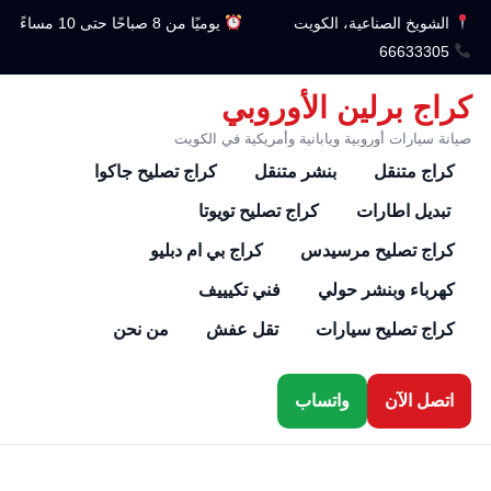
الشويخ الصناعية، الكويت
يوميًا من 8 صباحًا حتى 10 مساءً
66633305
كراج برلين الأوروبي
صيانة سيارات أوروبية ويابانية وأمريكية في الكويت
كراج متنقل
بنشر متنقل
كراج تصليح جاكوا
تبديل اطارات
كراج تصليح تويوتا
كراج تصليح مرسيدس
كراج بي ام دبليو
كهرباء وبنشر حولي
فني تكيييف
كراج تصليح سيارات
تقل عفش
من نحن
اتصل الآن
واتساب