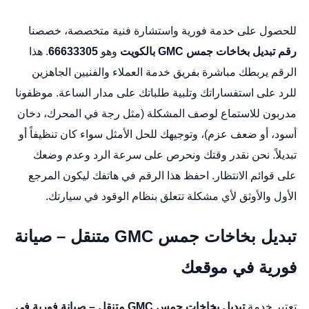
للحصول على خدمة فورية واستشارة فنية متخصصة، خصصنا
رقم تبديل بخاخات جمس GMC بالكويت
وهو
66633305
. هذا
الرقم يربطك مباشرة بفريق خدمة العملاء والفنيين الجاهزين
للرد على استفساراتك وتلبية طلباتك على مدار الساعة. موظفونا
مدربون للاستماع لوصف المشكلة (مثل رجة في المحرك، دخان
أسود، أو ضعف عزم)، وتوجيهك للحل الأمثل سواء كان تنظيفاً أو
تبديلاً. نحن نقدر وقتك ونحرص على سرعة الرد وعدم وضعك
على قوائم الانتظار. احفظ هذا الرقم في هاتفك ليكون المرجع
الأول والأوثق لأي مشكلة تتعلق بنظام الوقود في سيارتك.
تبديل بخاخات جمس GMC متنقل – صيانة
فورية في موقعك
تعتبر خدمة
تبديل بخاخات جمس GMC متنقل – صيانة فورية في