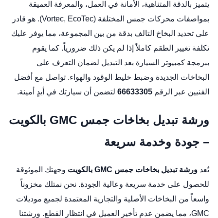
يتميز بالدقة المتناهية، الأمانة في العمل، والمعرفة العميقة
بمواصفات محركات جمس المختلفة (Vortec, EcoTec). هو قادر
على تحديد البخاخ التالف بدقة من بين المجموعة، مما يوفر عليك
تكلفة تغيير الطقم كاملاً إذا لم يكن ذلك ضرورياً. كما يقوم
ببرمجة كمبيوتر السيارة بعد التبديل لضمان التعرف على
البخاخات الجديدة وضبط خليط الوقود والهواء. تواصل مع أفضل
الفنيين عبر الرقم
66633305
لتضمن أن سيارتك في أيدٍ أمينة.
ورشة تبديل بخاخات جمس GMC بالكويت
– جودة وخدمة سريعة
تُعد
ورشة تبديل بخاخات جمس GMC بالكويت
وجهتك الموثوقة
للحصول على خدمة سريعة وعالية الجودة. نحن نمتلك مخزوناً
واسعاً من البخاخات الأصلية والتجارية المعتمدة لجميع موديلات
GMC، مما يضمن عدم تأخير العميل في انتظار القطع. ورشتنا