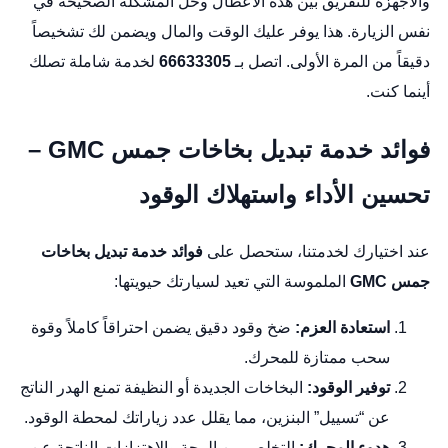
والأجهزة للتفريق بين هذه الأعطال وحل المشكلة الصحيحة في
نفس الزيارة. هذا يوفر عليك الوقت والمال ويضمن لك تشخيصاً
دقيقاً من المرة الأولى. اتصل بـ
66633305
لخدمة شاملة تصلك
أينما كنت.
فوائد خدمة تبديل بخاخات جمس GMC –
تحسين الأداء واستهلاك الوقود
عند اختيارك لخدمتنا، ستحصل على
فوائد خدمة تبديل بخاخات
جمس GMC
الملموسة التي تعيد لسيارتك حيويتها:
استعادة العزم:
ضخ وقود دقيق يضمن احتراقاً كاملاً وقوة
سحب ممتازة للمحرك.
توفير الوقود:
البخاخات الجديدة أو النظيفة تمنع الهدر الناتج
عن “تسييل” البنزين، مما يقلل عدد زياراتك لمحطة الوقود.
هدوء المحرك:
التخلص من الرجة والاهتزازات الناتجة عن