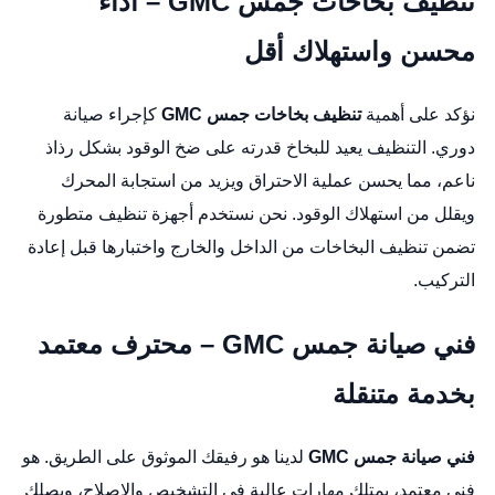
تنظيف بخاخات جمس GMC – أداء
محسن واستهلاك أقل
نؤكد على أهمية
تنظيف بخاخات جمس GMC
كإجراء صيانة
دوري. التنظيف يعيد للبخاخ قدرته على ضخ الوقود بشكل رذاذ
ناعم، مما يحسن عملية الاحتراق ويزيد من استجابة المحرك
ويقلل من استهلاك الوقود. نحن نستخدم أجهزة تنظيف متطورة
تضمن تنظيف البخاخات من الداخل والخارج واختبارها قبل إعادة
التركيب.
فني صيانة جمس GMC – محترف معتمد
بخدمة متنقلة
فني صيانة جمس GMC
لدينا هو رفيقك الموثوق على الطريق. هو
فني معتمد، يمتلك مهارات عالية في التشخيص والإصلاح، ويصلك