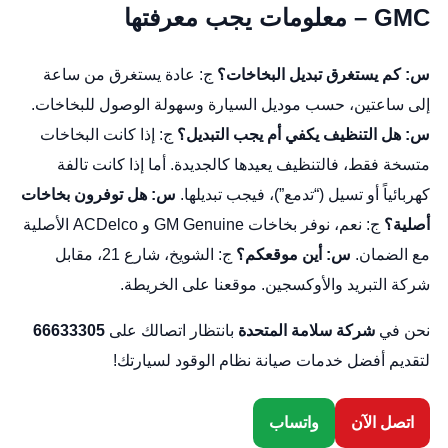
GMC – معلومات يجب معرفتها
س: كم يستغرق تبديل البخاخات؟
ج: عادة يستغرق من ساعة
إلى ساعتين، حسب موديل السيارة وسهولة الوصول للبخاخات.
س: هل التنظيف يكفي أم يجب التبديل؟
ج: إذا كانت البخاخات
متسخة فقط، فالتنظيف يعيدها كالجديدة. أما إذا كانت تالفة
كهربائياً أو تسيل (“تدمع”)، فيجب تبديلها.
س: هل توفرون بخاخات
أصلية؟
ج: نعم، نوفر بخاخات GM Genuine و ACDelco الأصلية
مع الضمان.
س: أين موقعكم؟
ج: الشويخ، شارع 21، مقابل
شركة التبريد والأوكسجين.
موقعنا على الخريطة
.
نحن في
شركة سلامة المتحدة
بانتظار اتصالك على
66633305
لتقديم أفضل خدمات صيانة نظام الوقود لسيارتك!
اتصل الآن
واتساب