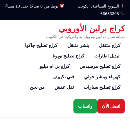
الشويخ الصناعية، الكويت
يوميًا من 8 صباحًا حتى 10 مساءً
66633305
كراج برلين الأوروبي
صيانة سيارات أوروبية ويابانية وأمريكية في الكويت
كراج متنقل
بنشر متنقل
كراج تصليح جاكوا
تبديل اطارات
كراج تصليح تويوتا
كراج تصليح مرسيدس
كراج بي ام دبليو
كهرباء وبنشر حولي
فني تكيييف
كراج تصليح سيارات
تقل عفش
من نحن
اتصل الآن
واتساب