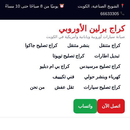
الشويخ الصناعية، الكويت
يوميًا من 8 صباحًا حتى 10 مساءً
66633305
كراج برلين الأوروبي
صيانة سيارات أوروبية ويابانية وأمريكية في الكويت
كراج متنقل
بنشر متنقل
كراج تصليح جاكوا
تبديل اطارات
كراج تصليح تويوتا
كراج تصليح مرسيدس
كراج بي ام دبليو
كهرباء وبنشر حولي
فني تكيييف
كراج تصليح سيارات
تقل عفش
من نحن
اتصل الآن
واتساب