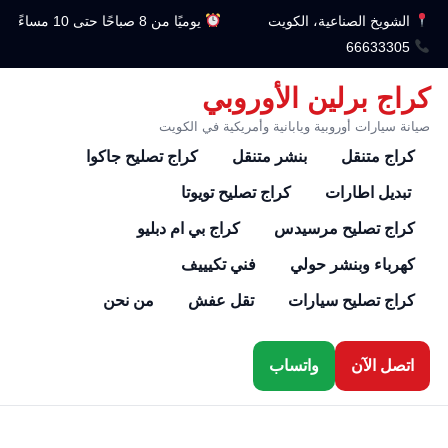
الشويخ الصناعية، الكويت
يوميًا من 8 صباحًا حتى 10 مساءً
66633305
كراج برلين الأوروبي
صيانة سيارات أوروبية ويابانية وأمريكية في الكويت
كراج متنقل
بنشر متنقل
كراج تصليح جاكوا
تبديل اطارات
كراج تصليح تويوتا
كراج تصليح مرسيدس
كراج بي ام دبليو
كهرباء وبنشر حولي
فني تكيييف
كراج تصليح سيارات
تقل عفش
من نحن
اتصل الآن
واتساب