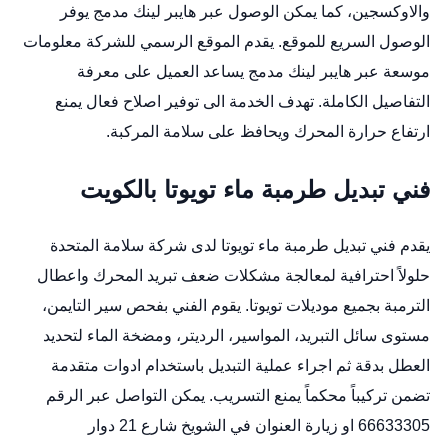
والاوكسجين، كما يمكن الوصول عبر هايبر لينك مدمج يوفر
الوصول السريع للموقع. يقدم الموقع الرسمي للشركة معلومات
موسعة عبر هايبر لينك مدمج يساعد العميل على معرفة
التفاصيل الكاملة. تهدف الخدمة الى توفير اصلاح فعال يمنع
ارتفاع حرارة المحرك ويحافظ على سلامة المركبة.
فني تبديل طرمبة ماء تويوتا بالكويت
يقدم فني تبديل طرمبة ماء تويوتا لدى شركة سلامة المتحدة
حلولاً احترافية لمعالجة مشكلات ضعف تبريد المحرك واعطال
الترمبة بجميع موديلات تويوتا. يقوم الفني بفحص سير التايمن،
مستوى سائل التبريد، المواسير، الرديتر، ومضخة الماء لتحديد
العطل بدقة ثم اجراء عملية التبديل باستخدام ادوات متقدمة
تضمن تركيباً محكماً يمنع التسريب. يمكن التواصل عبر الرقم
66633305 او زيارة العنوان في الشويخ شارع 21 دوار