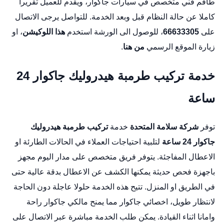
طاقم فني متخصص في سيارات جاكوار، ويقدم للعميل تقريرا
كاملا عن حالة النظام قبل وبعد الخدمة. للتواصل يرجى الاتصال
على
66633305
، للوصول الى الورشة استخدم
هذا اللوكيشن
، او
زيارة الموقع الرسمي
من هنا
.
خدمة تركيب طرمبة هيدروليك جاكوار 24
ساعة
توفر
شركة سلامة المتحدة
خدمة
تركيب طرمبة هيدروليك
جاكوار 24 ساعة
لتلبية احتياجات العملاء في الحالات الطارئة او
الاعطال المفاجئة. يتوفر فريق متخصص على مدار اليوم مجهز
باجهزة فحص حديثة يمكنها الكشف عن الاعطال بدقة عالية حتى
في الطريق او المنزل. تتيح هذه الخدمة حلولا عاجلة دون الحاجة
لانتظار طويل،
اخصائي جاكوار
مما يمنح مالكي جاكوار راحة
وامانا اثناء القيادة. يمكن طلب الخدمة مباشرة عبر الاتصال على