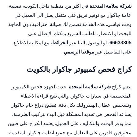
شركة سلامة المتحدة
في اكثر من منطقة داخل الكويت،
تصفية
عامة جاكوار
مع توفير فريق فني متنقل يصل الى العميل في
وقت قياسي. هذه الخدمة تضمن لك صيانة احترافية دون الحاجة
للبحث او الانتظار. للطلب السريع يمكنك الاتصال على
66633305
، او الوصول الينا عبر
الخرائط
، مع امكانية الاطلاع
على التفاصيل عبر
موقعنا الرسمي
.
كراج فحص كمبيوتر جاكوار بالكويت
يضم كراج
شركة سلامة المتحدة
احدث اجهزة فحص الكمبيوتر
المتخصصة في سيارات جاكوار، والتي تتيح قراءة الاخطاء
وتشخيص اعطال الهيدروليك بكل دقة.
تصليح ذراع جام جاكوار
يساعد الفحص في تحديد المشكلة قبل البدء بتركيب الطرمبة،
مما يوفر الوقت والتكاليف على العميل. يعتمد الكراج على فنيين
محترفين قادرين على التعامل مع جميع انظمة جاكوار المتقدمة.