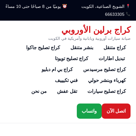
الشويخ الصناعية، الكويت
يوميًا من 8 صباحًا حتى 10 مساءً
66633305
كراج برلين الأوروبي
صيانة سيارات أوروبية ويابانية وأمريكية في الكويت
كراج متنقل
بنشر متنقل
كراج تصليح جاكوا
تبديل اطارات
كراج تصليح تويوتا
كراج تصليح مرسيدس
كراج بي ام دبليو
كهرباء وبنشر حولي
فني تكيييف
كراج تصليح سيارات
تقل عفش
من نحن
اتصل الآن
واتساب