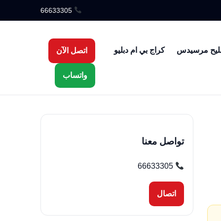
66633305
ليح مرسيدس
كراج بي ام دبليو
اتصل الآن
واتساب
تواصل معنا
66633305
اتصال