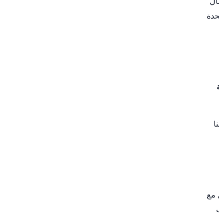
ال
حدة
ا
 مع