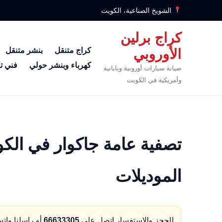
الشويخ الصناعية، الكويت
كراج برلين
كراج متنقل
بنشر متنقل
الأوروبي
كهرباء وبنشر حولي
فني ت
صيانة سيارات أوروبية ويابانية
وأمريكية في الكويت
تصفية عامة جاكوار في الك
الموديلات
للحجز والاستفسار اتصل على
66633305
أو راسلنا وات